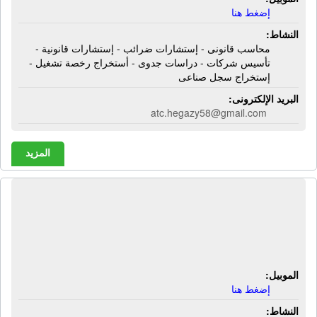
إضغط هنا
النشاط:
محاسب قانونى - إستشارات ضرائب - إستشارات قانونية -
تأسيس شركات - دراسات جدوى - أستخراج رخصة تشغيل -
إستخراج سجل صناعى
البريد الإلكترونى:
atc.hegazy58@gmail.com
المزيد
المكتب الإستشارى للمحاسبة والضرائب
| محاسب قانونى - إستشارات ضرائب -
إستشارات قانونية
الموبيل:
إضغط هنا
النشاط: