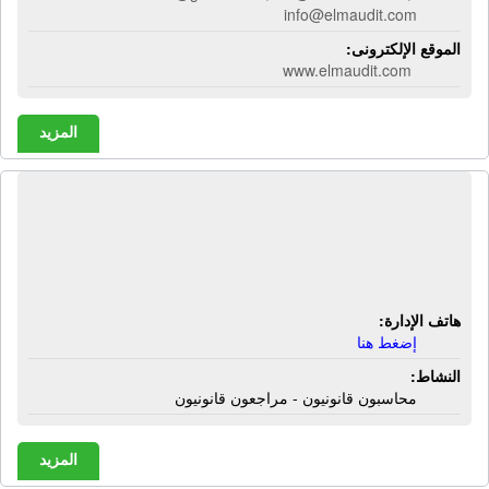
info@elmaudit.com
الموقع الإلكترونى:
www.elmaudit.com
المزيد
المكتب الإستشارى للمحاسبة والمراجعة
- إية إم أى | محاسبون قانونيون -
مراجعون قانونيون
هاتف الإدارة:
إضغط هنا
النشاط:
محاسبون قانونيون - مراجعون قانونيون
المزيد