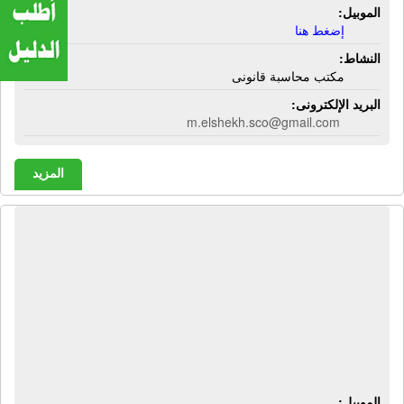
الموبيل:
إضغط هنا
النشاط:
مكتب محاسبة قانونى
البريد الإلكترونى:
m.elshekh.sco@gmail.com
المزيد
المكتب الإستشارى للمحاسبة والضرائب
- إية تى سى | محاسب قانونى -
إستشارات ضرائب - إستشارات قانونية -
تأسيس شركات - دراسات جدوى -
أستخراج رخصة تشغيل - إستخراج سجل
صناعى
الموبيل: