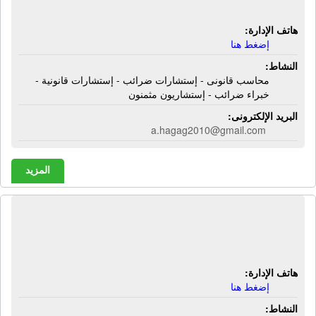
مثمنون
هاتف الإدارة:
إضغط هنا
النشاط:
محاسب قانونى - إستشارات ضرائب - إستشارات قانونية -
خبراء ضرائب - إستشاريون مثمنون
البريد الإلكترونى:
a.hagag2010@gmail.com
المزيد
المركز الإستشارى المصرى | محاسبون -
مراجعون
هاتف الإدارة:
إضغط هنا
النشاط: