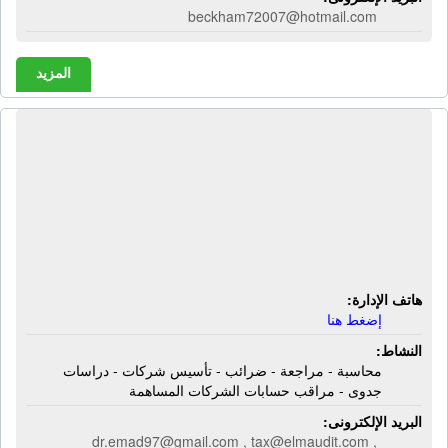
beckham72007@hotmail.com
المزيد
المكتب الإستشارى للمحاسبة والمراجعة
- E L M - عماد لطفى | محاسبة -
مراجعة - ضرائب - تأسيس شركات -
دراسات جدوى - مراقب حسابات
الشركات المساهمة
هاتف الإدارة:
إضغط هنا
النشاط:
محاسبة - مراجعة - ضرائب - تأسيس شركات - دراسات
جدوى - مراقب حسابات الشركات المساهمة
البريد الإلكترونى:
dr.emad97@gmail.com , tax@elmaudit.com ,