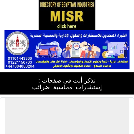
تذكر أنت في صفحات :
إستشارات_محاسبة_ضرائب
المركز الإستشارى المصرى | محاسب
قانونى - إستشارات ضرائب - إستشارات
قانونية - خبراء ضرائب - إستشاريون