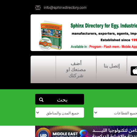
info@sphinxdirectory.com
أضف
إتصل بنا
مصنعك او
شركتك