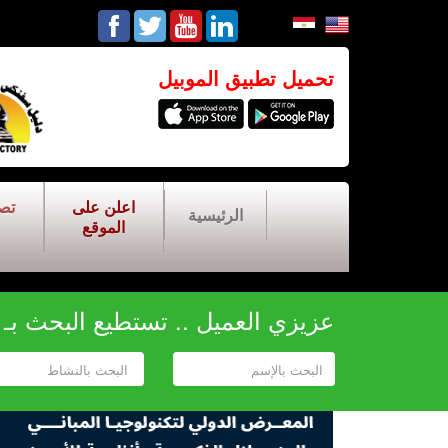
تحميل تطبيق الموبيل
اعلن على
تص
الرئيسية
الموقع
عزيزي العميل .. تستطيع البحث بـ أح