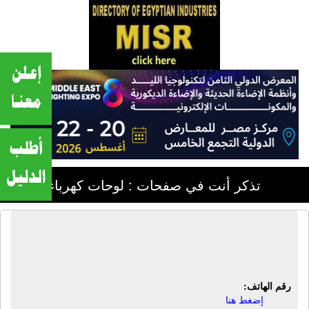
تذكر أنت في صفحات : لوحات كهرباء
شركة محمد حرب جروب للمقاولات
والتوريدات الهندسية ش م م
رقم الهاتف:
إضغط هنا