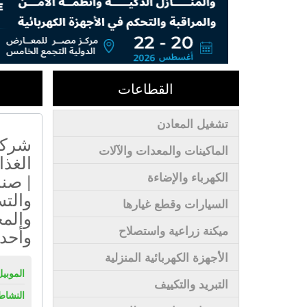
القطاعات
تشغيل المعادن
شركة
الماكينات والمعدات والآلات
| صنا
الكهرباء والإضاءة
والت
السيارات وقطع غيارها
والم
ميكنة زراعية واستصلاح
وأحدث
الأجهزة الكهربائية المنزلية
الموبيل
التبريد والتكييف
النشاط