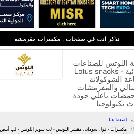
تذكر أنت في صفحات : مكسرات مقرمشة
 اللوتس للصناعات
الغذائية - Lotus snacks
عة الشوكولاتة
سالي والمقرمشات
حمصات باعلي جودة
 تكنولوجيا
:
إضغط هنا
:
مكسرات - فول سودانى مقشر اللوتس - لب سوبر اللوتس - لب أبيض