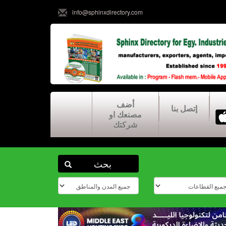
info@sphinxdirectory.com
أضف
إتصل بنا
مصنعك او
شركتك