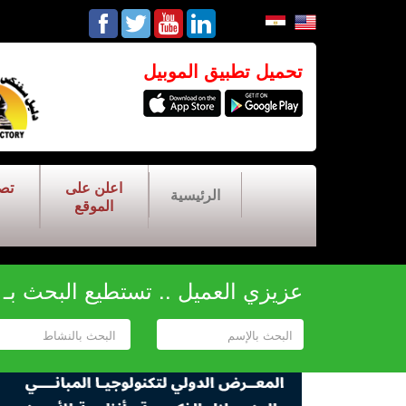
تحميل تطبيق الموبيل
اعلن على
تص
الرئيسية
الموقع
عزيزي العميل .. تستطيع البحث بـ أح