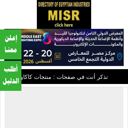
تذكر أنت في صفحات : منتجات كاكاو
شركة اللوتس للصناعات الغذائية - Lotus
snacks | صناعة الشوكولاتة والتسالي
والمقرمشات والمحمصات باعلي جودة
وأحدث تكنولوجيا