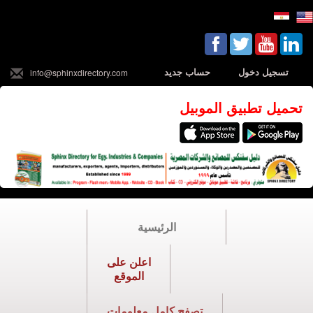
تسجيل دخول
حساب جديد
info@sphinxdirectory.com
تحميل تطبيق الموبيل
الرئيسية
اعلن على
الموقع
تصفح كامل معلومات