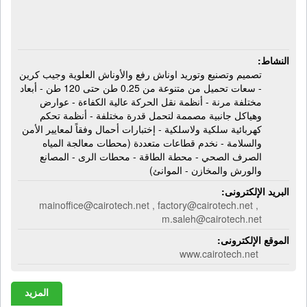
النشاط:
تصميم وتصنيع وتوريد اوناش رفع والأوناش العلوية وجيب كرين
- سعات تحميل من متنوعة من 0.25 طن حتى 120 طن - أبعاد
مختلفة مرنة - أنظمة نقل الحركة عالية الكفاءة - عوارض
وهياكل جانبية مصممة لتحمل قدرة مختلفة - أنظمة تحكم
كهربائية سلكية ولاسلكية - إختبارات أحمال وفقاً لمعايير الأمن
والسلامة - نخدم قطاعات متعددة (محطات معالجة المياه
الصرف الصحي - محطة الطاقة - محطات الرى - المصانع
والورش والمخازن - الموانئ)
البريد الإلكترونى:
mainoffice@cairotech.net , factory@cairotech.net ,
m.saleh@cairotech.net
الموقع الإلكترونى:
www.cairotech.net
المزيد