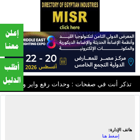
تذكر أنت في صفحات : وحدات رفع واير وجنزير
مصنع القاهرة لأعمال الكهروميكانيكا -
كايروتك | أوناش علوية
هاتف الإدارة:
إضغط هنا