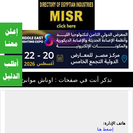
تذكر أنت في صفحات : اوناش موانئ
مصنع القاهرة لأعمال الكهروميكانيكا -
كايروتك | أوناش علوية
هاتف الإدارة:
إضغط هنا