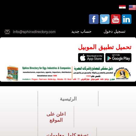
تسجيل دخول
حساب جديد
info@sphinxdirectory.com
تحميل تطبيق الموبيل
الرئيسية
اعلن على
الموقع
تصفح كامل معلومات