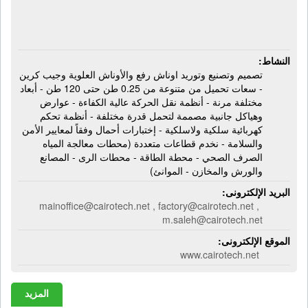
النشاط:
تصميم وتصنيع وتوريد اوناش رفع والأوناش العلوية وجيب كرين
- سعات تحميل من متنوعة من 0.25 طن حتى 120 طن - أبعاد
مختلفة مرنة - أنظمة نقل الحركة عالية الكفاءة - عوارض
وهياكل جانبية مصممة لتحمل قدرة مختلفة - أنظمة تحكم
كهربائية سلكية ولاسلكية - إختبارات أحمال وفقاً لمعايير الأمن
والسلامة - نخدم قطاعات متعددة (محطات معالجة المياه
الصرف الصحي - محطة الطاقة - محطات الرى - المصانع
والورش والمخازن - الموانئ)
البريد الإلكترونى:
mainoffice@cairotech.net , factory@cairotech.net ,
m.saleh@cairotech.net
الموقع الإلكترونى:
www.cairotech.net
المزيد