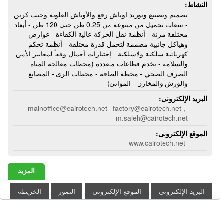
النشاط:
تصميم وتصنيع وتوريد اوناش رفع والأوناش العلوية وجيب كرين
- سعات تحميل من متنوعة من 0.25 طن حتى 120 طن - أبعاد
مختلفة مرنة - أنظمة نقل الحركة عالية الكفاءة - عوارض
وهياكل جانبية مصممة لتحمل قدرة مختلفة - أنظمة تحكم
كهربائية سلكية ولاسلكية - إختبارات أحمال وفقاً لمعايير الأمن
والسلامة - نخدم قطاعات متعددة (محطات معالجة المياه
الصرف الصحي - محطة الطاقة - محطات الرى - المصانع
والورش والمخازن - الموانئ)
البريد الإلكترونى:
mainoffice@cairotech.net , factory@cairotech.net ,
m.saleh@cairotech.net
الموقع الإلكترونى:
www.cairotech.net
المزيد
البريد الإلكترونى
الموقع الإلكترونى
الصور
الخريطه