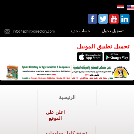
تسجيل دخول
حساب جديد
info@sphinxdirectory.com
تحميل تطبيق الموبيل
الرئيسية
اعلن على
الموقع
تصفح كامل معلومات