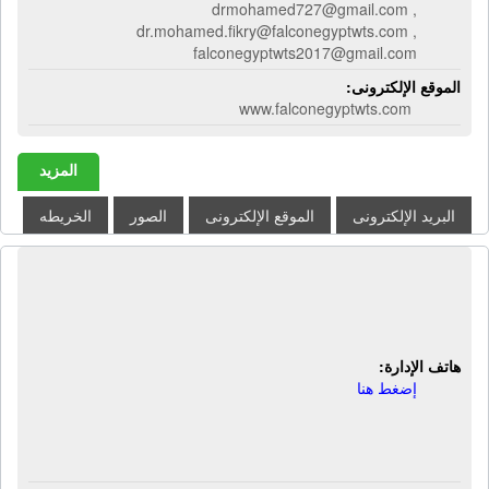
drmohamed727@gmail.com ,
dr.mohamed.fikry@falconegyptwts.com ,
falconegyptwts2017@gmail.com
الموقع الإلكترونى:
www.falconegyptwts.com
المزيد
البريد الإلكترونى
الموقع الإلكترونى
الصور
الخريطه
مصنع القاهرة لأعمال الكهروميكانيكا -
كايروتك | أوناش علوية
هاتف الإدارة:
إضغط هنا