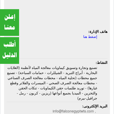
صرف صناعى - محطات تحلية مياه
مالحة - محطات تحلية أبحار - محطات
تحلية آبار - محطات أر أو - إستيراد
وتصدير كيماويات مياه
هاتف الإدارة:
إضغط هنا
النشاط:
تصنيع وتجارة وتسويق كيماويات معالجة المياه لأنظمة (الغلايات
البخارية - أبراج التبريد - الشيللرات - حمامات السباحة) - تصنيع
جميع محطات (تحلية المياه - محطات معالجة الصرف الصناعي
- محطات معالجة الصرف الصحي - الميسرات والفلاتر وقطع
غيارها) - توريد طلمبات حقن الكيماويات - تنكات الحقن
والتخزين - الميديا بجميع أنواعها (ريزين - كربون - رمل -
جرافيل-بيرم)
البريد الإلكترونى:
info@falconegyptwts.com ,