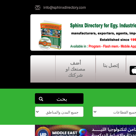
info@sphinxdirectory.com
أضف
إتصل بنا
مصنعك او
شركتك