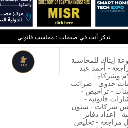
تذكر أنت في صفحات : محاسب قانوني
عة إيتاك للمحاسبة
اجعة - أحمد عبد
م وشركاه |
ات جدوى - ضرائب
ينات - تراخيص -
رات قانونية -
س شركات - شئون
ية - إعداد دفاتر -
ل مراجعة - تخليص