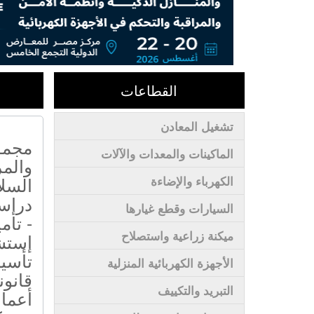
القطاعات
تشغيل المعادن
مجمو
الماكينات والمعدات والآلات
والمر
السلا
الكهرباء والإضاءة
دراس
السيارات وقطع غيارها
- تأم
ميكنة زراعية واستصلاح
إستشا
تأسي
الأجهزة الكهربائية المنزلية
قانون
التبريد والتكييف
أعما