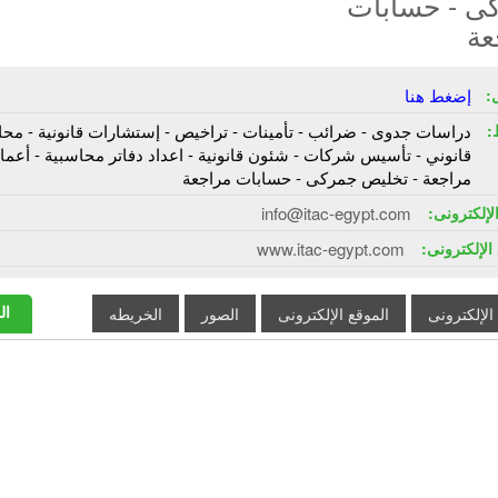
ى - حسابات
عة
:
إضغط هنا
:
دراسات جدوى - ضرائب - تأمينات - تراخيص - إستشارات قانونية - م
قانوني - تأسيس شركات - شئون قانونية - اعداد دفاتر محاسبية - أعما
مراجعة - تخليص جمركى - حسابات مراجعة
الإلكترونى:
info@itac-egypt.com
الإلكترونى:
www.itac-egypt.com
ال
 الإلكترونى
الموقع الإلكترونى
الصور
الخريطه