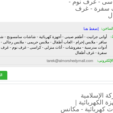
اسى - غرف نوم -
سفرة - غرف
ل
لساخن:
إضغط هنا
:
أوانى جرانيت - أطقم صينى - أجهزة كهربائية - شاشات سامسونج - ش
سافر - ملابس إحرام - العاب أطفال - ملابس حريمى - ملابس رجالى -
أدوات مدرسية - مفروشات - أثاث منزلى - كراسى - غرف نوم - غرف
سفرة - غرف أطفال
الإلكترونى:
tarek@almorshedymall.com
ال
ة الإسلامية
زة الكهربائية |
ت كهربائية - مكانس