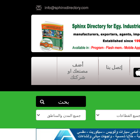
info@sphinxdirectory.com
أضف
إتصل بنا
مصنعك او
شركتك