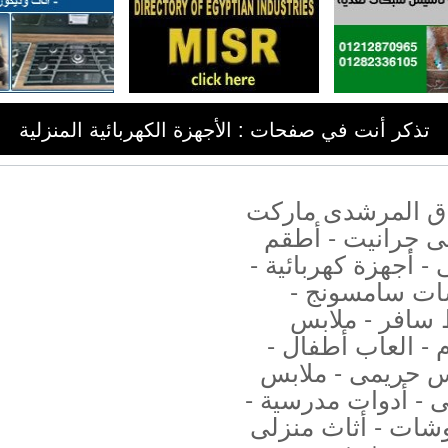
تذكر أنت في صفحات : الأجهزة الكهربائية المنزلية
ق المرشدى ماركت
نى جرانيت - أطقم
- أجهزة كهربائية -
ت سامسونج -
سافر - ملابس
 - العاب أطفال -
س حريمى - ملابس
 - أدوات مدرسية -
شات - أثاث منزلى