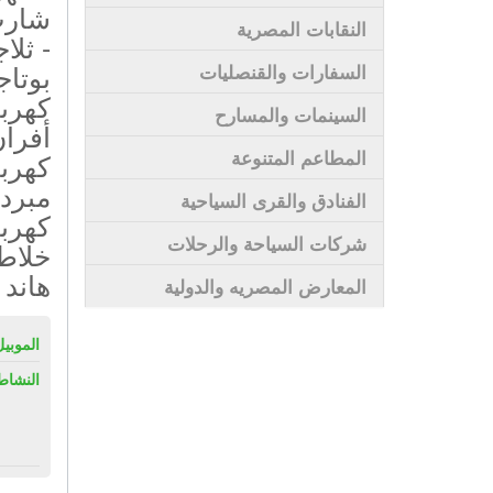
شارب 
النقابات المصرية
- ثلا
بوتاج
السفارات والقنصليات
كهربا
السينمات والمسارح
أفران
المطاعم المتنوعة
كهربا
مبرد
الفنادق والقرى السياحية
كهربا
شركات السياحة والرحلات
خلاط
هاند 
المعارض المصريه والدولية
الموبيل
النشاط