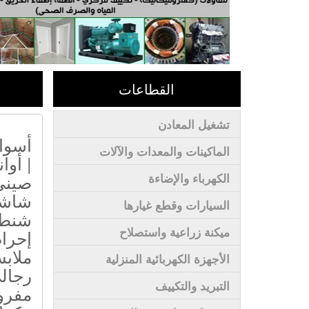
القطاعات
تشغيل المعادن
أسوا
الماكينات والمعدات والآلات
| أوا
صينى 
الكهرباء والإضاءة
شاشا
السيارات وقطع غيارها
شنط 
ميكنة زراعية واستصلاح
إحرام
ملاب
الأجهزة الكهربائية المنزلية
رجالى
التبريد والتكييف
مفرو