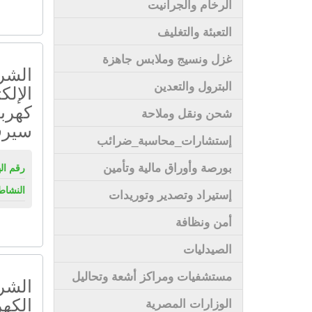
الرخام والجرانيت
التعبئة والتغليف
غزل ونسيج وملابس جاهزة
الشرك
البترول والتعدين
الإلك
كهربا
شحن ونقل وملاحة
سيرف
إستشارات_محاسبة_ضرائب
بورصة وأوراق مالية وتأمين
رقم ال
النشاط
إستيراد وتصدير وتوريدات
أمن ونظافة
الصيدليات
مستشفيات ومراكز أشعة وتحاليل
الشرك
الكهر
الوزارات المصرية