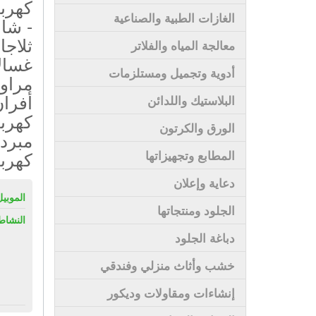
كهرب
الغازات الطبية والصناعية
- شاش
ثلاجا
معالجة المياه والفلاتر
غسالا
أدوية وتجميل ومستلزمات
مراوح
أفران
البلاستيك واللدائن
كهربا
الورق والكرتون
مبرد
كهربا
المطابع وتجهيزاتها
دعاية وإعلان
الموبيل
الجلود ومنتجاتها
النشاط
دباغة الجلود
خشب وأثاث منزلي وفندقي
إنشاءات ومقاولات وديكور