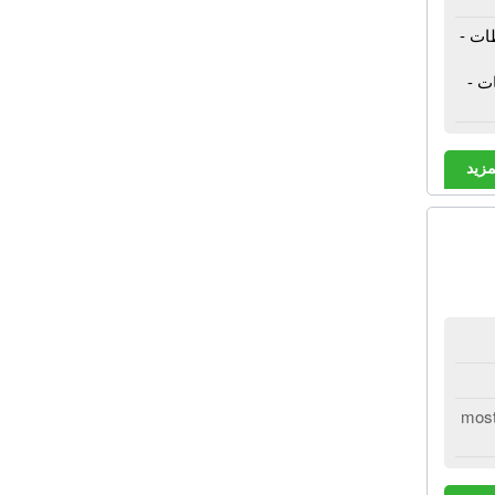
ات -
ات -
مزيد
mos