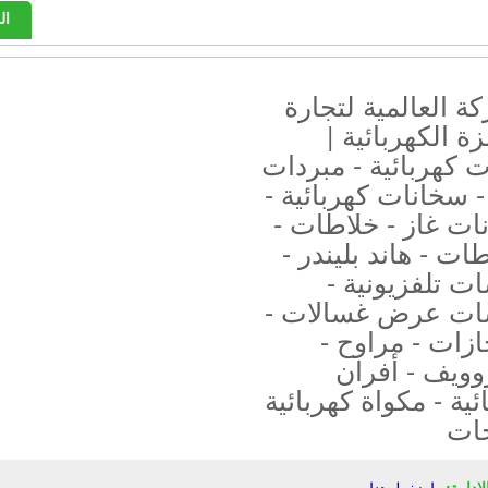
ال
ة العالمية لتجارة
زة الكهربائية |
ت كهربائية - مبردات
- سخانات كهربائية -
ات غاز - خلاطات -
ت - هاند بليندر -
 تلفزيونية -
ت عرض غسالات -
ازات - مراوح -
وويف - أفران
ئية - مكواة كهربائية
جات
إدارة:
إضغط هنا