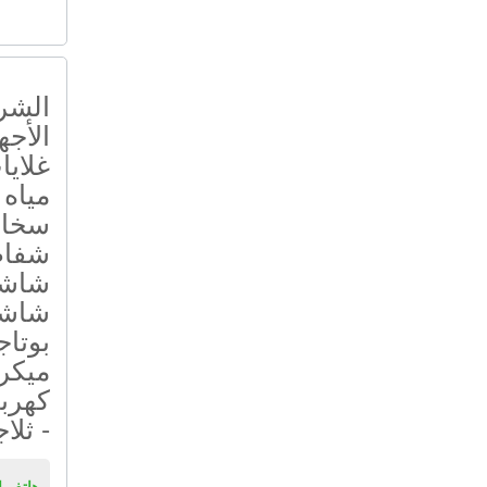
الشرك
الأجه
غلايا
مياه 
سخان
شفاطا
شاشات
شاشا
بوتاج
ميكر
كهربا
- ثلا
هاتف ال