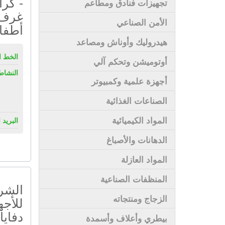
- كر
تجهيزات فنادق ومطاعم
غرف 
الأمن الصناعي
أطفا
هيدروليك وأوناش ومصاعد
الخط ا
أوتوميشن وتحكم آلي
النشاط
أجهزة علمية وكمبيوتر
الصناعات الغذائية
المواد الكيميائية
البريد 
الدهانات والأصباغ
المواد العازلة
المنظفات الصناعية
الشرك
الزجاج ومنتجاته
للأجه
دفايا
بيطري وأعلاف وأسمدة