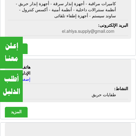
كاميرات مراقبة - أجهزة إنذار سرقة - أجهزة إنذار حريق -
أنظمة سنترالات داخلية - أنظمة أمنية - أكسس كنترول -
ساوند سيستم - أجهزة إطفاء تلقائى
البريد الإلكترونى:
el.ahlya.supply@gmail.com
المزيد
هاتف
الشركة الدولية | طفايات حريق
الإدارة:
إضغط هنا
النشاط:
طفايات حريق
المزيد
الشركة الدولية للأنظمة الأمنية | كاميرات