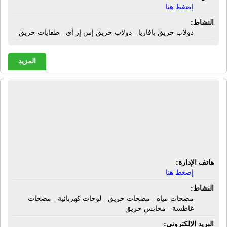
إضغط هنا
النشاط:
دولاب حريق بافاريا - دولاب حريق إس إر أى - طفايات حريق
المزيد
الشركة العربية للأعمال الهندسية - إيه
أى بى | مضخات مياه - مضخات حريق -
لوحات كهربائية - مضخات غاطسة -
محابس حريق
هاتف الإدارة:
إضغط هنا
النشاط:
مضخات مياه - مضخات حريق - لوحات كهربائية - مضخات
غاطسة - محابس حريق
البريد الإلكترونى: