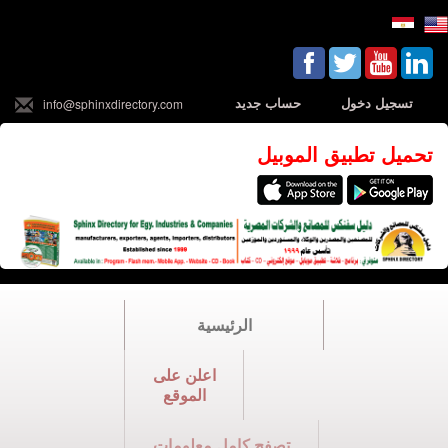
تسجيل دخول
حساب جديد
info@sphinxdirectory.com
تحميل تطبيق الموبيل
الرئيسية
اعلن على
الموقع
تصفح كامل معلومات