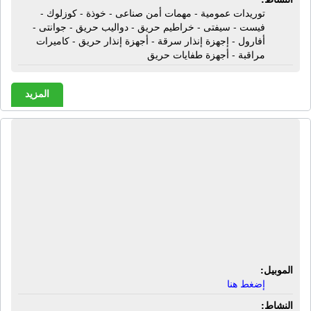
توريدات عمومية - مهمات أمن صناعى - خوذة - كوزلوك -
فيست - سيفتى - خراطيم حريق - دواليب حريق - جوانتى -
أفارول - إجهزة إنذار سرقة - أجهزة إنذار حريق - كاميرات
مراقبة - أجهزة طفايات حريق
المزيد
الشركة الأهلية للتوريدات والأنظمة
الأمنية | كاميرات مراقبة - أجهزة إنذار
سرقة - أجهزة إنذار حريق - أنظمة
سنترالات داخلية - أنظمة أمنية - أكسس
كنترول - ساوند سيستم - أجهزة إطفاء
تلقائى
الموبيل:
إضغط هنا
النشاط: