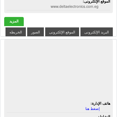
الموقع الإلكترونى:
www.deltaelectronics.com.eg
المزيد
البريد الإلكترونى
الموقع الإلكترونى
الصور
الخريطه
الشركة الأهلية للإطفاء ومهمات الأمن
الصناعى | توريدات عمومية - مهمات أمن
صناعى - خوذة - كوزلوك - فيست -
سيفتى - خراطيم حريق - دواليب حريق -
جوانتى - أفارول - إجهزة إنذار سرقة -
أجهزة إنذار حريق - كاميرات مراقبة -
أجهزة طفايات حريق
هاتف الإدارة:
إضغط هنا
النشاط: