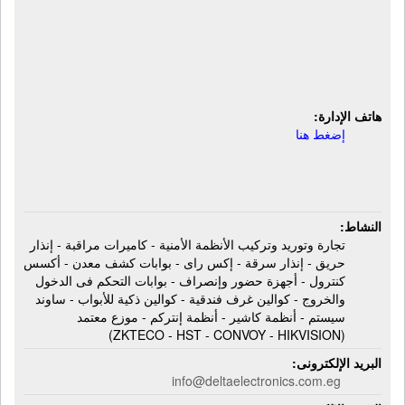
بوابات كشف معدن - أكسس كنترول -
أجهزة حضور وإنصراف - بوابات التحكم
فى الدخول والخروج - كوالين غرف
فندقية
هاتف الإدارة:
إضغط هنا
النشاط:
تجارة وتوريد وتركيب الأنظمة الأمنية - كاميرات مراقبة - إنذار
حريق - إنذار سرقة - إكس راى - بوابات كشف معدن - أكسس
كنترول - أجهزة حضور وإنصراف - بوابات التحكم فى الدخول
والخروج - كوالين غرف فندقية - كوالين ذكية للأبواب - ساوند
سيستم - أنظمة كاشير - أنظمة إنتركم - موزع معتمد
(ZKTECO - HST - CONVOY - HIKVISION)
البريد الإلكترونى:
info@deltaelectronics.com.eg