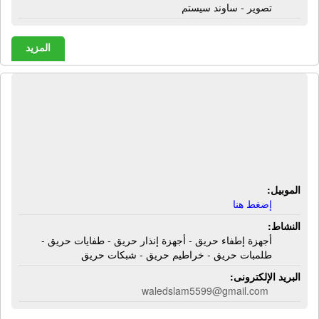
تصوير - ساوند سيستم
المزيد
الشركة المصرية لأجهزة الإطفاء | أجهزة
إطفاء حريق - أجهزة إنذار حريق -
طفايات حريق - طلمبات حريق - خراطيم
حريق - شبكات حريق
الموبيل:
إضغط هنا
النشاط:
أجهزة إطفاء حريق - أجهزة إنذار حريق - طفايات حريق -
طلمبات حريق - خراطيم حريق - شبكات حريق
البريد الإلكترونى:
waledslam5599@gmail.com