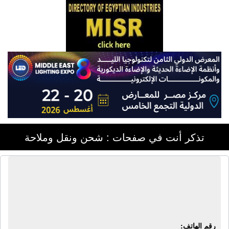
تذكر أنت في صفحات : شحن ونقل وملاحة
شركة ادفانسيد شبنيج لوجستيك | شحن
بحري وجوي وبري وتخليص جمركي
وتغليف وشحن الأمتعة
رقم الهاتف: