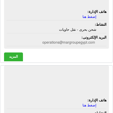
شحن بحرى - نقل حاويات
هاتف الإدارة:
إضغط هنا
النشاط:
شحن بحرى - نقل حاويات
البريد الإلكترونى:
operations@margroupegypt.com
المزيد
المجموعة المتحدة للخدمات الملاحية |
شحن بحرى - شحن جوى - شحن برى -
تخليص جمركى - إستيراد وتصدير
هاتف الإدارة:
إضغط هنا
النشاط: