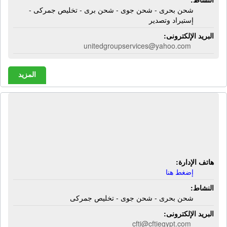
شحن بحرى - شحن جوى - شحن برى - تخليص جمركى -
إستيراد وتصدير
البريد الإلكترونى:
unitedgroupservices@yahoo.com
المزيد
المركز الدولى للشحن والنقل - سى إف
تى إى | شحن بحرى - شحن جوى -
تخليص جمركى
هاتف الإدارة:
إضغط هنا
النشاط:
شحن بحرى - شحن جوى - تخليص جمركى
البريد الإلكترونى:
cfti@cftiegypt.com