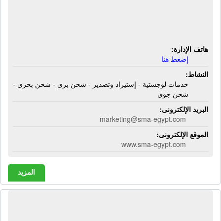
والتصدير | خدمات لوجستية - إستيراد
وتصدير - شحن برى - شحن بحرى -
شحن جوى
هاتف الإدارة:
إضغط هنا
النشاط:
خدمات لوجستية - إستيراد وتصدير - شحن برى - شحن بحرى -
شحن جوى
البريد الإلكترونى:
marketing@sma-egypt.com
الموقع الإلكترونى:
www.sma-egypt.com
المزيد
الشركة الأهلية للملاحة والإستثمار |