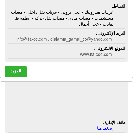
النشاط:
عربيات هيدروليك - عجل ترولى - عربات نقل داخلى - معدات
مستشفيات - معدات فنادق - معدات نقل حركة - أنظمة نقل
نفايات - عجل أحمال
البريد الإلكترونى:
info@ifa-co.com , elalamia_gamal_co@yahoo.com
الموقع الإلكترونى:
www.ifa-coo.com
المزيد
الشركة المتحدة للهيدروليك
والإلكترونيات | أوناش هيدروليك - لوادر -
حفارات
هاتف الإدارة:
إضغط هنا