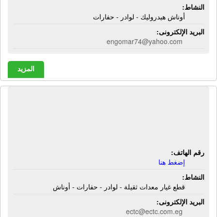
النشاط:
أوناش هيدروليك - لوادر - حفارات
البريد الإلكترونى:
engomar74@yahoo.com
المزيد
الشركة المصرية للتجارة والتشييد - إى
سى تى سى | قطع غيار معدات ثقيلة -
لوادر - حفارات - أوناش
رقم الهاتف:
إضغط هنا
النشاط:
قطع غيار معدات ثقيلة - لوادر - حفارات - أوناش
البريد الإلكترونى:
ectc@ectc.com.eg