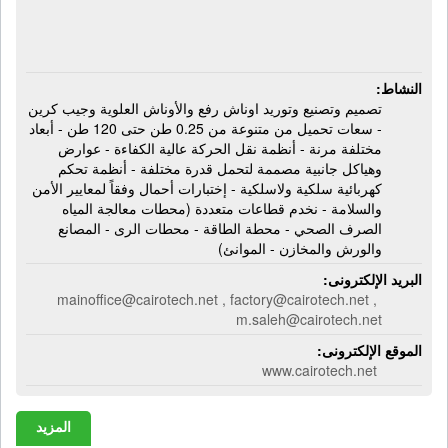
النشاط:
تصميم وتصنيع وتوريد اوناش رفع والأوناش العلوية وجيب كرين
- سعات تحميل من متنوعة من 0.25 طن حتى 120 طن - أبعاد
مختلفة مرنة - أنظمة نقل الحركة عالية الكفاءة - عوارض
وهياكل جانبية مصممة لتحمل قدرة مختلفة - أنظمة تحكم
كهربائية سلكية ولاسلكية - إختبارات أحمال وفقاً لمعايير الأمن
والسلامة - نخدم قطاعات متعددة (محطات معالجة المياه
الصرف الصحي - محطة الطاقة - محطات الرى - المصانع
والورش والمخازن - الموانئ)
البريد الإلكترونى:
mainoffice@cairotech.net , factory@cairotech.net ,
m.saleh@cairotech.net
الموقع الإلكترونى:
www.cairotech.net
المزيد