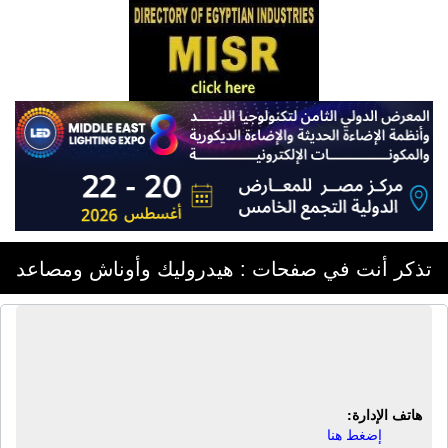
تذكر أنت في صفحات : هيدروليك وأوناش ومصاعد
مصنع القاهرة لأعمال الكهروميكانيكا -
كايروتك | أوناش علوية
هاتف الإدارة:
إضغط هنا