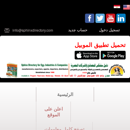
تسجيل دخول
حساب جديد
info@sphinxdirectory.com
تحميل تطبيق الموبيل
الرئيسية
اعلن على
الموقع
تصفح كامل معلومات