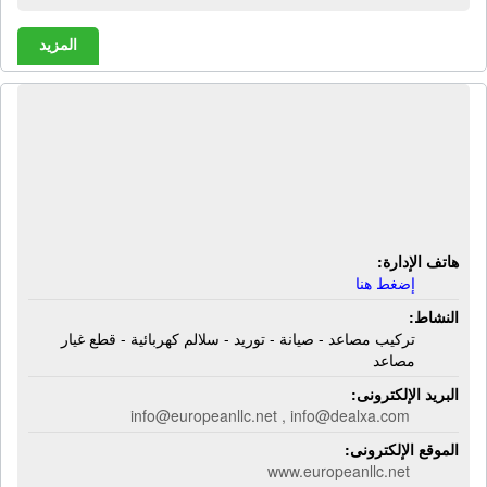
المزيد
الشركة الأوروبية لتركيب وصيانة
المصاعد والسلالم الكهربائية | تركيب
مصاعد - صيانة - توريد - سلالم كهربائية -
قطع غيار مصاعد
هاتف الإدارة:
إضغط هنا
النشاط:
تركيب مصاعد - صيانة - توريد - سلالم كهربائية - قطع غيار
مصاعد
البريد الإلكترونى:
info@europeanllc.net , info@dealxa.com
الموقع الإلكترونى:
www.europeanllc.net