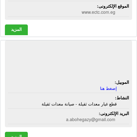
الموقع الإلكترونى:
www.ectc.com.eg
المزيد
الشركة الهندسية لقطع غيار المعدات
الثقيلة | قطع غيار معدات ثقيلة - صيانة
معدات ثقيلة
الموبيل:
إضغط هنا
النشاط:
قطع غيار معدات ثقيلة - صيانة معدات ثقيلة
البريد الإلكترونى:
a.abohegazy@gmail.com
المزيد