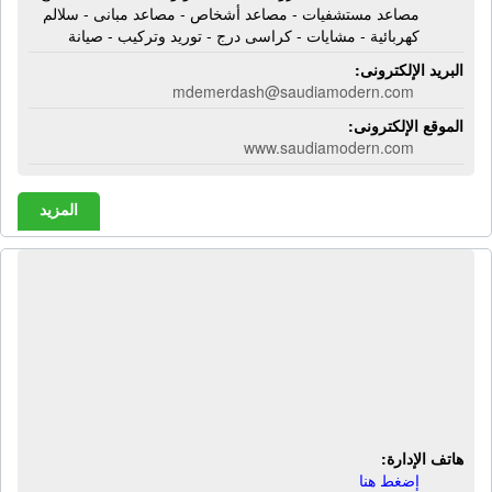
مصاعد مستشفيات - مصاعد أشخاص - مصاعد مبانى - سلالم
كهربائية - مشايات - كراسى درج - توريد وتركيب - صيانة
البريد الإلكترونى:
mdemerdash@saudiamodern.com
الموقع الإلكترونى:
www.saudiamodern.com
المزيد
الشركة العالمية للتوكيلات - تنتا | عربيات
هيدروليك - عجل ترولى - عربات نقل
داخلى - معدات مستشفيات - معدات
فنادق - معدات نقل حركة - أنظمة نقل
نفايات - عجل أحمال
هاتف الإدارة:
إضغط هنا