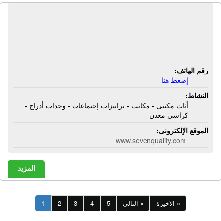
المركز العربى للأثاث المكتبى | أثاث
مكتبى - مكاتب - ترابيزات إجتماعات -
وحدات أدراج - كراسى معدن
رقم الهاتف:
إضغط هنا
النشاط:
أثاث مكتبى - مكاتب - ترابيزات إجتماعات - وحدات أدراج -
كراسى معدن
الموقع الإلكترونى:
www.sevenquality.com
المزيد
الاخيرة »
التالي »
5
4
3
2
1