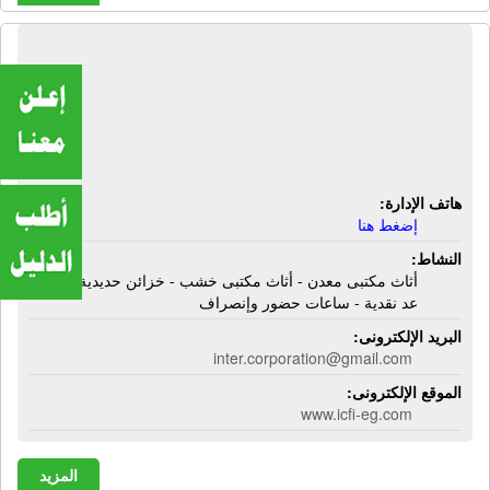
المؤسسة العالمية للإستيراد | أثاث
مكتبى معدن - أثاث مكتبى خشب -
خزائن حديدية - آلات عد نقدية - ساعات
حضور وإنصراف
هاتف الإدارة:
إضغط هنا
النشاط:
أثاث مكتبى معدن - أثاث مكتبى خشب - خزائن حديدية - آلات
عد نقدية - ساعات حضور وإنصراف
البريد الإلكترونى:
inter.corporation@gmail.com
الموقع الإلكترونى:
www.icfi-eg.com
المزيد