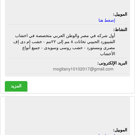
وسويدى - جميع أنواع الأخشاب
الموبيل:
إضغط هنا
النشاط:
أول شركه في مصر والوطن العربي متخصصة في اخشاب
الشيبورد الحبيبي تخانات ٨ مم إلى ٢٢مم - خشب إم دى إف
مصرى ومستورد - خشب روسى وسويدى - جميع أنواع
الأخشاب
البريد الإلكترونى:
mogitany10102017@gmail.com
المزيد
الشركة المصرية للديكور والأخشاب |
أبواب خشب - مطابخ خشب - دريسنج
الموبيل: