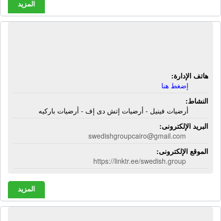
المزيد
المجموعة السويدية | أرضيات فينيل -
أرضيات إتش دى إف - أرضيات باركيه
هاتف الإدارة:
إضغط هنا
النشاط:
أرضيات فينيل - أرضيات إتش دى إف - أرضيات باركيه
البريد الإلكترونى:
swedishgroupcairo@gmail.com
الموقع الإلكترونى:
https://linktr.ee/swedish.group
المزيد