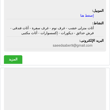
إكسسوارات - أثاث مكتبى
الموبيل:
إضغط هنا
النشاط:
أثاث منزلى خشب - غرف نوم - غرف سفرة - أثاث فندقى -
فرش حدائق - ديكورات - إكسسوارات - أثاث مكتبى
البريد الإلكترونى:
saeedsaber9@gmail.com
المزيد
الشركة المصرية إكسترا لتجارة الأخشاب
| أول شركه في مصر والوطن العربي
متخصصة في اخشاب الشيبورد الحبيبي
تخانات 8 مم إلى 22مم - خشب إم دى
إف مصرى ومستورد - خشب روسى