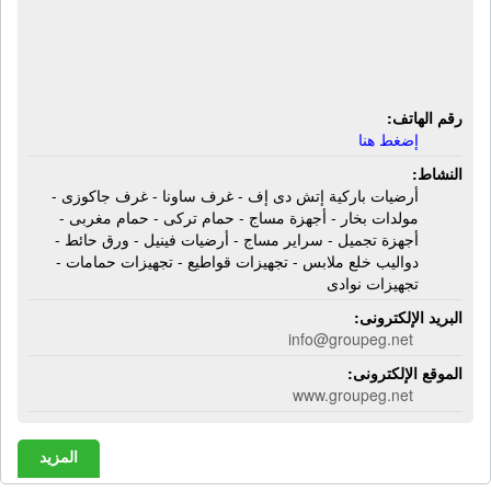
المجموعة للتجارة والمقاولات | أرضيات
باركيه إتش دى إف - غرف ساونا - غرف
جاكوزى - مولدات بخار - أجهزة مساج
رقم الهاتف:
إضغط هنا
النشاط:
أرضيات باركية إتش دى إف - غرف ساونا - غرف جاكوزى -
مولدات بخار - أجهزة مساج - حمام تركى - حمام مغربى -
أجهزة تجميل - سراير مساج - أرضيات فينيل - ورق حائط -
دواليب خلع ملابس - تجهيزات قواطيع - تجهيزات حمامات -
تجهيزات نوادى
البريد الإلكترونى:
info@groupeg.net
الموقع الإلكترونى:
www.groupeg.net
المزيد