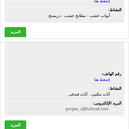
إضغط هنا
النشاط:
أبواب خشب - مطابخ خشب - دريسنج
المزيد
المؤسسة العالمية للأثاث يو دايمنشن |
أثاث مكتبى - أثاث فندقى
رقم الهاتف:
إضغط هنا
النشاط:
أثاث مكتبى - أثاث فندقى
البريد الإلكترونى:
gerges_z@hotmail.com
المزيد