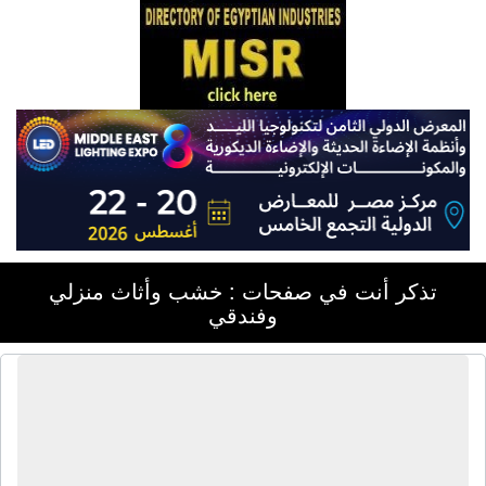
تذكر أنت في صفحات : خشب وأثاث منزلي
وفندقي
الشركة الفنية للأثاث والديكور | أثاث
منزلى خشب - غرف نوم - غرف سفرة -
أثاث فندقى - فرش حدائق - ديكورات -