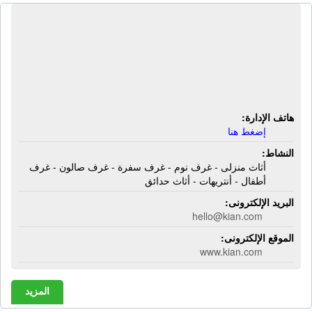
المركز التجارى الدولى - كيان للأثاث |
أثاث منزلى - غرف نوم - غرف سفرة -
غرف صالون - غرف أطفال - أنتريهات -
أثاث حدائق
هاتف الإدارة:
إضغط هنا
النشاط:
أثاث منزلى - غرف نوم - غرف سفرة - غرف صالون - غرف
أطفال - أنتريهات - أثاث حدائق
البريد الإلكترونى:
hello@kian.com
الموقع الإلكترونى:
www.kian.com
المزيد