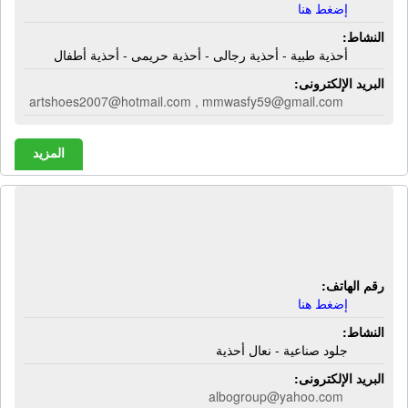
إضغط هنا
النشاط:
أحذية طبية - أحذية رجالى - أحذية حريمى - أحذية أطفال
البريد الإلكترونى:
artshoes2007@hotmail.com , mmwasfy59@gmail.com
المزيد
شركة ألبو مصر | جلود صناعية - نعال
أحذية
رقم الهاتف:
إضغط هنا
النشاط:
جلود صناعية - نعال أحذية
البريد الإلكترونى:
albogroup@yahoo.com