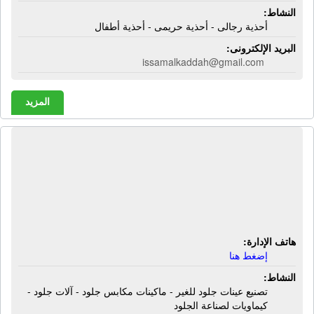
النشاط:
أحذية رجالى - أحذية حريمى - أحذية أطفال
البريد الإلكترونى:
issamalkaddah@gmail.com
المزيد
المكتب الحديث للوكلات - إم أو إيه |
تصنيع عينات جلود للغير - ماكينات
مكابس جلود - آلات جلود - كيماويات
لصناعة الجلود
هاتف الإدارة:
إضغط هنا
النشاط:
تصنيع عينات جلود للغير - ماكينات مكابس جلود - آلات جلود -
كيماويات لصناعة الجلود