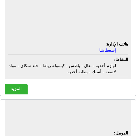
شركة أحمد حسن على عباده
لمستلزمات الأحذية | لوازم أحذية - نعال -
باطس - كبسولة رباط - جلد سكاى - مواد
لاصقة - أستك - بطانة أحذية
هاتف الإدارة:
إضغط هنا
النشاط:
لوازم أحذية - نعال - باطس - كبسولة رباط - جلد سكاى - مواد
لاصقة - أستك - بطانة أحذية
المزيد
شركة أرت شوز | أحذية طبية - أحذية
رجالى - أحذية حريمى - أحذية أطفال
الموبيل: