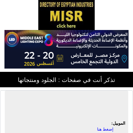
تذكر أنت في صفحات : الجلود ومنتجاتها
الشركة السورية المصرية | أحذية رجالى
- أحذية حريمى - أحذية أطفال
الموبيل:
إضغط هنا