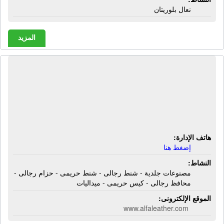
نعال بلوريتان
المزيد
شركة ألفا للمصنوعات الجلدية |
مصنوعات جلدية - شنط رجالى - شنط
حريمى - حزام رجالى - محافظ رجالى -
كيس حريمى - ميداليات
هاتف الإدارة:
إضغط هنا
النشاط:
مصنوعات جلدية - شنط رجالى - شنط حريمى - حزام رجالى -
محافظ رجالى - كيس حريمى - ميداليات
الموقع الإلكترونى:
www.alfaleather.com