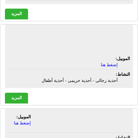
المزيد
شركة ألـ وحيد للأحذية | أحذية رجالى -
أحذية حريمى - أحذية أطفال
الموبيل:
إضغط هنا
النشاط:
أحذية رجالى - أحذية حريمى - أحذية أطفال
المزيد
الموبيل:
شركة ألفا كايرو | نعال بلوريتان
إضغط هنا
النشاط: