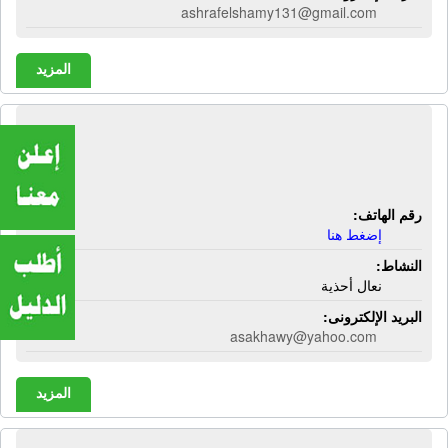
ashrafelshamy131@gmail.com
المزيد
شركة أبو الهول لصناعة نعال الأحذية |
نعال أحذية
رقم الهاتف:
إضغط هنا
النشاط:
نعال أحذية
البريد الإلكترونى:
asakhawy@yahoo.com
المزيد