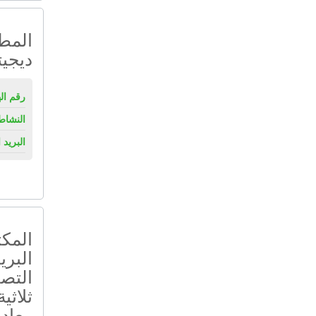
المطب
ديجيت
رقم ال
النشاط
البريد 
المك
البر
التصن
ثلاثي
معادن