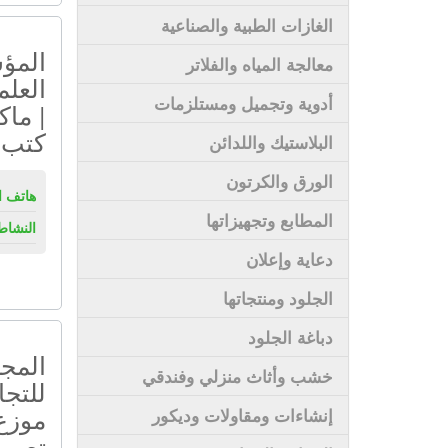
الغازات الطبية والصناعية
المؤس
معالجة المياه والفلاتر
العلم
أدوية وتجميل ومستلزمات
| ماك
كتب 
البلاستيك واللدائن
الورق والكرتون
هاتف ال
المطابع وتجهيزاتها
النشاط
دعاية وإعلان
الجلود ومنتجاتها
دباغة الجلود
المجم
خشب وأثاث منزلي وفندقي
للتجا
موزع 
إنشاءات ومقاولات وديكور
تصوير