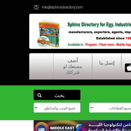
info@sphinxdirectory.com
أضف
إتصل بنا
مصنعك او
شركتك