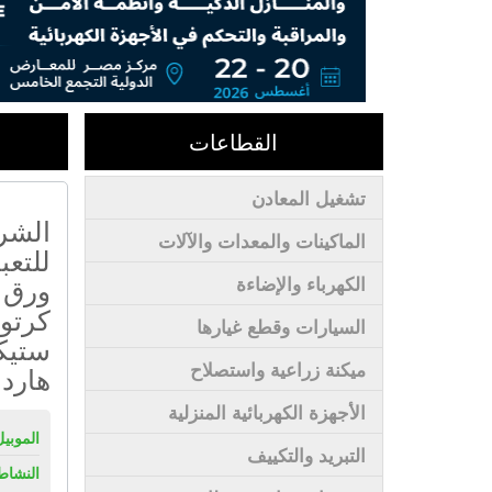
القطاعات
تشغيل المعادن
الشرك
الماكينات والمعدات والآلات
للتعب
ورق -
الكهرباء والإضاءة
كرتو
السيارات وقطع غيارها
ستيك
ميكنة زراعية واستصلاح
هارد 
الأجهزة الكهربائية المنزلية
الموبيل
التبريد والتكييف
النشاط