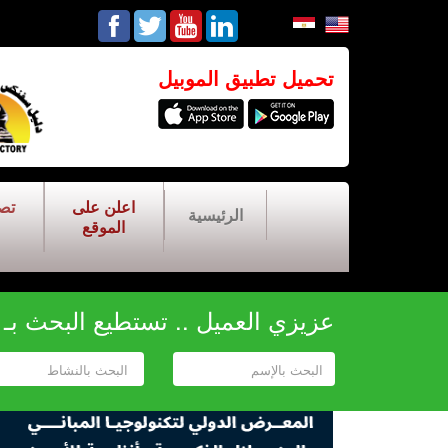
تحميل تطبيق الموبيل
اعلن على
تص
الرئيسية
الموقع
عزيزي العميل .. تستطيع البحث بـ أح