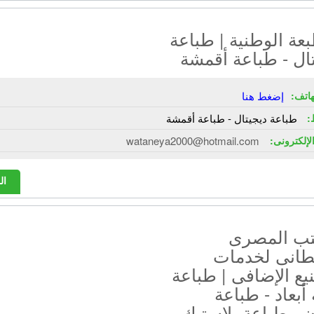
عة الوطنية | طباعة
ال - طباعة أقمشة
هاتف:
إضغط هنا
:
طباعة ديجيتال - طباعة أقمشة
الإلكترونى:
wataneya2000@hotmail.com
ال
تب المصرى
يطانى لخدمات
يع الإضافى | طباعة
ة أبعاد - طباعة
 - طباعة بلاستيك