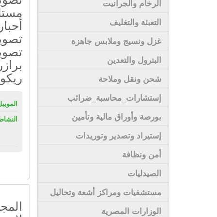
الرخام والجرانيت
مستل
التعبئة والتغليف
أحبار
تصوير
غزل ونسيج وملابس جاهزة
تصوير
البترول والتعدين
برازر
ريكو
شحن ونقل وملاحة
إستشارات_محاسبة_ضرائب
الموبيل
بورصة وأوراق مالية وتأمين
النشاط
إستيراد وتصدير وتوريدات
أمن ونظافة
الصيدليات
مستشفيات ومراكز أشعة وتحاليل
المج
الوزارات المصرية