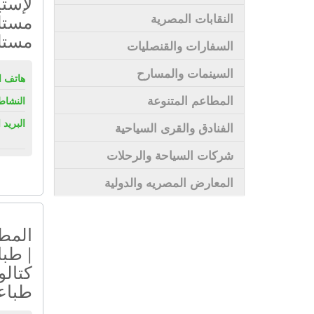
لإستي
مستل
النقابات المصرية
مستل
السفارات والقنصليات
السينمات والمسارح
هاتف ال
المطاعم المتنوعة
النشاط
البريد 
الفنادق والقرى السياحية
شركات السياحة والرحلات
المعارض المصريه والدولية
المطب
| طبا
كتالو
طباعة