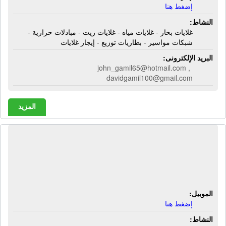
إضغط هنا
النشاط:
غلايات بخار - غلايات مياه - غلايات زيت - مبادلات حرارية -
شبكات مواسير - بطاريات توزيع - إيجار غلايات
البريد الإلكترونى:
john_gamil65@hotmail.com ,
davidgamil100@gmail.com
المزيد
الشركة الهندسية للتوريدات العمومية |
توريدات عمومية - كاوتشوك - محابس -
مسامير - لوازم بنية تحتية - شبكات مياه
الموبيل:
إضغط هنا
النشاط: