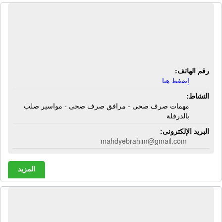
الشركة المتحدة لتصنيع المهمات
والمرافق | مهمات صرف صحى - مرافق
صرف صحى - مواسير صلب بالدرفلة
رقم الهاتف:
إضغط هنا
النشاط:
مهمات صرف صحى - مرافق صرف صحى - مواسير صلب
بالدرفلة
البريد الإلكترونى:
mahdyebrahim@gmail.com
المزيد
الشركة المتحدة للأكياس | أكياس ورقية
- شكائر ورقية لتعبئة مواد غذائية - شكائر