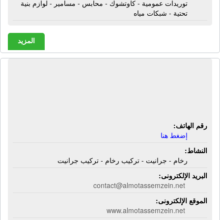
توريدات عمومية - كاوتشوك - محابس - مسامير - لوازم بنية
تحتية - شبكات مياه
المزيد
شركة آل معتصم زين للرخام والجرانيت |
رخام - جرانيت - تركيب رخام - تركيب
جرانيت
رقم الهاتف:
إضغط هنا
النشاط:
رخام - جرانيت - تركيب رخام - تركيب جرانيت
البريد الإلكترونى:
contact@almotassemzein.net
الموقع الإلكترونى:
www.almotassemzein.net