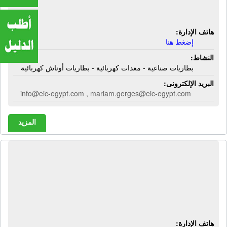
كهربائية - بطاريات أوناش كهربائية
هاتف الإدارة:
إضغط هنا
النشاط:
بطاريات صناعية - معدات كهربائية - بطاريات أوناش كهربائية
البريد الإلكترونى:
info@eic-egypt.com , mariam.gerges@eic-egypt.com
المزيد
الشركة المصرية العالمية - تكنو ستيم |
غلايات بخار - غلايات مياه - غلايات زيت -
مبادلات حرارية - شبكات مواسير -
بطاريات توزيع - إيجار غلايات
هاتف الإدارة: