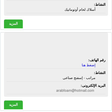
النشاط:
أسلاك لحام أوتوماتيك
المزيد
الشركة العربية للأسفنج الصناعى - عرب
فوم | مراتب - إسفنج صناعى
رقم الهاتف:
إضغط هنا
النشاط:
مراتب - إسفنج صناعى
البريد الإلكترونى:
arabfoam@hotmail.com
المزيد