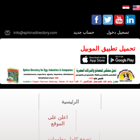
تسجيل دخول
حساب جديد
info@sphinxdirectory.com
تحميل تطبيق الموبيل
الرئيسية
اعلن على
الموقع
تصفح كامل معلومات