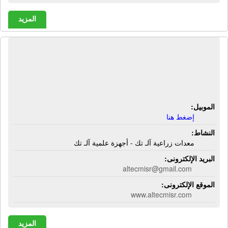
المزيد
شركة آلـ تك للميكنة الزراعية والأجهزة
العلمية | معدات زراعية آلـ تك - أجهزة
علمية آلـ تك
الموبيل:
إضغط هنا
النشاط:
معدات زراعية آلـ تك - أجهزة علمية آلـ تك
البريد الإلكترونى:
altecmisr@gmail.com
الموقع الإلكترونى:
www.altecmisr.com
المزيد