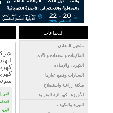
القطاعات
تشغيل المعادن
شركة 
الماكينات والمعدات والآلات
الهند
كهربا
الكهرباء والإضاءة
كهربا
السيارات وقطع غيارها
متو
ميكنة زراعية واستصلاح
الموبيل
الأجهزة الكهربائية المنزلية
النشاط
التبريد والتكييف
البريد 