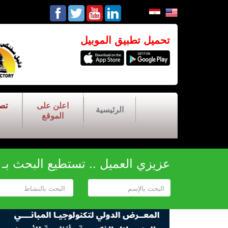
تحميل تطبيق الموبيل
اعلن على
تص
الرئيسية
الموقع
عزيزي العميل .. تستطيع البحث بـ أح