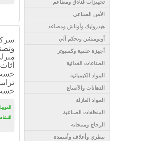
تجهيزات فنادق ومطاعم
الأمن الصناعي
هيدروليك وأوناش ومصاعد
شركة 
أوتوميشن وتحكم آلي
وتصني
أجهزة علمية وكمبيوتر
منزلى
أثاث 
الصناعات الغذائية
خشب 
المواد الكيميائية
تراب
الدهانات والأصباغ
خشب
المواد العازلة
الموبيل
المنظفات الصناعية
النشاط
الزجاج ومنتجاته
بيطري وأعلاف وأسمدة