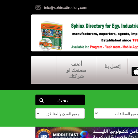
info@sphinxdirectory.com
أضف
إتصل بنا
مصنعك او
شركتك