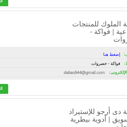
ال
 الملوك للمنتجات
عية | فواكة -
وات
:
إضغط هنا
:
فواكة - خضروات
الإلكترونى:
daliao944@gmail.com
ال
دى أرجو للإستيراد
ويق | أدوية بيطرية
حات