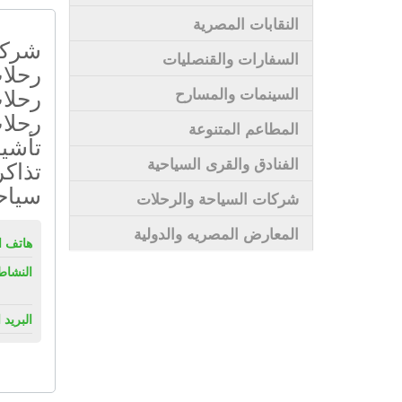
النقابات المصرية
شركة 
السفارات والقنصليات
رحلات
رحلات
السينمات والمسارح
رحلا
المطاعم المتنوعة
تأشي
الفنادق والقرى السياحية
تذاكر
سياح
شركات السياحة والرحلات
المعارض المصريه والدولية
هاتف ال
النشاط
البريد 