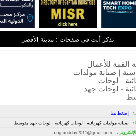
تذكر أنت في صفحات : مدينة الأقصر
القمة للأعمال
سية | صيانة مولدات
ئية - لوحات
ئية - لوحات جهد
سط
:
إضغط هنا
:
صيانة مولدات كهربائية - لوحات كهربائية - لوحات جهد متوسط
الإلكترونى:
engmodday2011@gmail.com