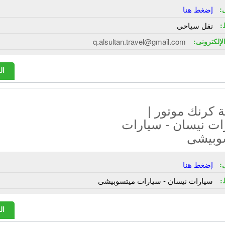
:
إضغط هنا
:
نقل سياحى
الإلكترونى:
q.alsultan.travel@gmail.com
ال
 كرنك موتور |
ات نيسان - سيارات
وبيشى
:
إضغط هنا
:
سيارات نيسان - سيارات ميتسوبيشى
ال