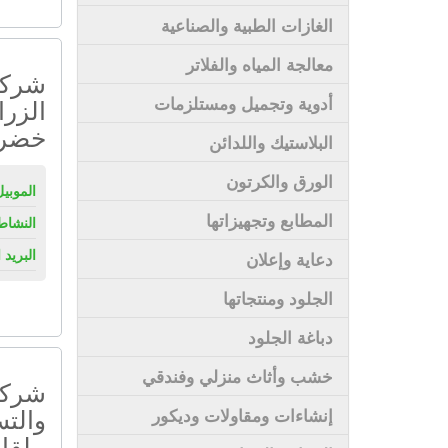
الغازات الطبية والصناعية
معالجة المياه والفلاتر
شركة
أدوية وتجميل ومستلزمات
الزرا
خضر
البلاستيك واللدائن
الورق والكرتون
الموبيل
المطابع وتجهيزاتها
النشاط
البريد 
دعاية وإعلان
الجلود ومنتجاتها
دباغة الجلود
خشب وأثاث منزلي وفندقي
شركة 
والتس
إنشاءات ومقاولات وديكور
- لقا