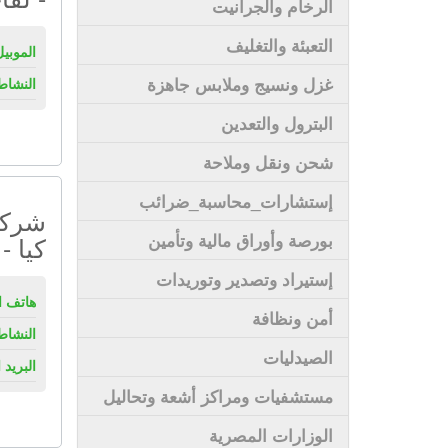
الرخام والجرانيت
التعبئة والتغليف
الموبيل
غزل ونسيج وملابس جاهزة
النشاط
البترول والتعدين
شحن ونقل وملاحة
إستشارات_محاسبة_ضرائب
شركة
بورصة وأوراق مالية وتأمين
كيا -
إستيراد وتصدير وتوريدات
هاتف ال
أمن ونظافة
النشاط
الصيدليات
البريد 
مستشفيات ومراكز أشعة وتحاليل
الوزارات المصرية