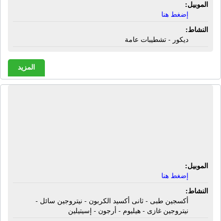
الموبيل:
إضغط هنا
النشاط:
ديكور - تشطيبات عامة
المزيد
شركة أمون للغازات الصناعية والطبية |
أكسجين طبى - ثانى أكسيد الكربون -
نيتروجين سائل - نيتروجين غازى - هيليوم
- أرجون - إسيتيلين
الموبيل:
إضغط هنا
النشاط:
أكسجين طبى - ثانى أكسيد الكربون - نيتروجين سائل -
نيتروجين غازى - هيليوم - أرجون - إسيتيلين