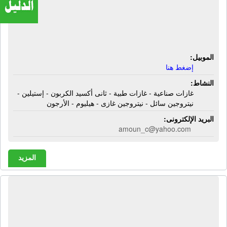
صناعية - غازات طبية - ثانى أكسيد
الكربون - إستيلين - نيتروجين سائل -
نيتروجين غازى - هيليوم - الأرجون
الموبيل:
إضغط هنا
النشاط:
غازات صناعية - غازات طبية - ثانى أكسيد الكربون - إستيلين -
نيتروجين سائل - نيتروجين غازى - هيليوم - الأرجون
البريد الإلكترونى:
amoun_c@yahoo.com
المزيد
شركة أرتست ديكوريشن | ديكور -
تشطيبات عامة