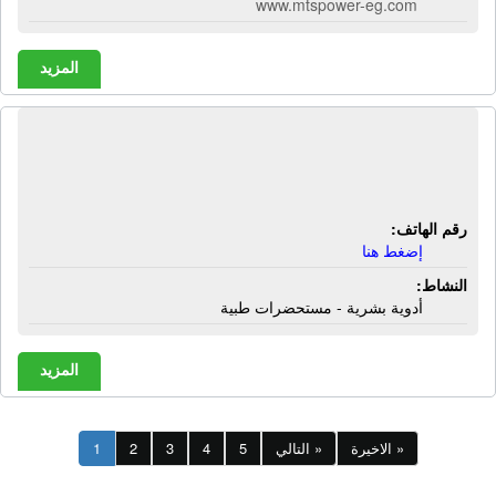
www.mtspower-eg.com
المزيد
شركة إى إم سى | أدوية بشرية -
مستحضرات طبية
رقم الهاتف:
إضغط هنا
النشاط:
أدوية بشرية - مستحضرات طبية
المزيد
الاخيرة »
التالي »
5
4
3
2
1