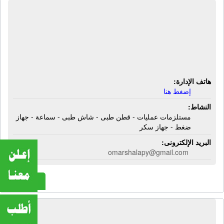
شركة أبن سينا للأجهزة والمستلزمات
الطبية | مستلزمات عمليات - قطن طبى
- شاش طبى - سماعة - جهاز ضغط -
جهاز سكر
هاتف الإدارة:
إضغط هنا
النشاط:
مستلزمات عمليات - قطن طبى - شاش طبى - سماعة - جهاز
ضغط - جهاز سكر
البريد الإلكترونى:
omarshalapy@gmail.com
المزيد
شركة أبيدوس للغازات الصناعية | غازات