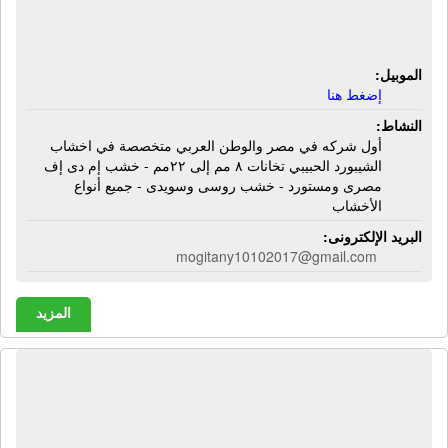
إف مصرى ومستورد - خشب روسى
وسويدى - جميع أنواع الأخشاب
الموبيل:
إضغط هنا
النشاط:
أول شركه في مصر والوطن العربي متخصصة في اخشاب
الشيبورد الحبيبي تخانات ٨ مم إلى ٢٢مم - خشب إم دى إف
مصرى ومستورد - خشب روسى وسويدى - جميع أنواع
الأخشاب
البريد الإلكترونى:
mogitany10102017@gmail.com
المزيد
الشركة المصرية للتوريدات | أعلاف
مواشى - أعلاف دواجن - إنتاج داجنى