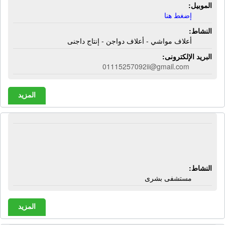
الموبيل:
إضغط هنا
النشاط:
أعلاف مواشي - أعلاف دواجن - إنتاج داجنى
البريد الإلكترونى:
01115257092ii@gmail.com
المزيد
المستشفى الأميرى | شارع النقراشى -
سوهاج
النشاط:
مستشفى بشرى
المزيد