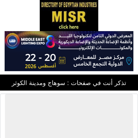
تذكر أنت في صفحات : سوهاج ومدينة الكوثر
الشركة المصرية إكسترا لتجارة الأخشاب
| أول شركه في مصر والوطن العربي
متخصصة في اخشاب الشيبورد الحبيبي
تخانات 8 مم إلى 22مم - خشب إم دى