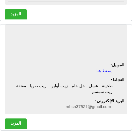
المزيد
سرجة النجاح | طحينة - عسل - خل خام -
زيت أولين - زيت صويا - مفتقة - زيت
سمسم
الموبيل:
إضغط هنا
النشاط:
طحينة - عسل - خل خام - زيت أولين - زيت صويا - مفتقة -
زيت سمسم
البريد الإلكترونى:
mhsn37521@gmail.com
المزيد