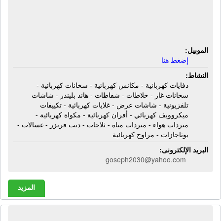
شاشات تلفزيونية - شاشات عرض -
غلايات كهربائية - تكييفات ميكروويف
كهربائي - أفران كهربائية
الموبيل:
إضغط هنا
النشاط:
دفايات كهربائية - مكانس كهربائية - سخانات كهربائية -
سخانات غاز - خلاطات - شفاطات - هاند بليندر - شاشات
تلفزيونية - شاشات عرض - غلايات كهربائية - تكييفات
ميكروويف كهربائي - أفران كهربائية - مكواة كهربائية -
مبردات هواء - مبردات مياه - ثلاجات - ديب فريزر - غسالات -
بوتاجازات - مراوح كهربائية
البريد الإلكترونى:
goseph2030@yahoo.com
المزيد