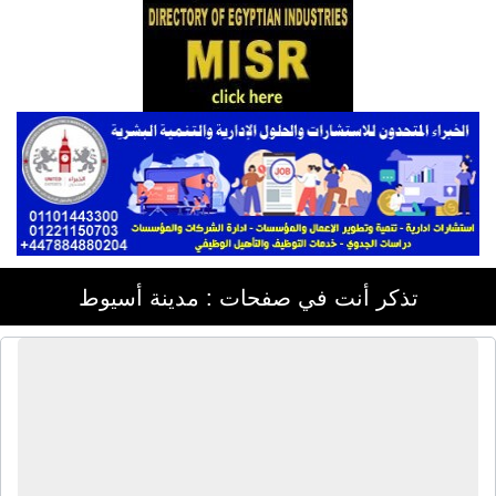
تذكر أنت في صفحات : مدينة أسيوط
الشركة الوطنية جيبكو للأجهزة الكهربائية
والمنزلية | دفايات كهربائية - مكانس
كهربائية - سخانات كهربائية - سخانات
غاز - خلاطات - شفاطات - هاند بليندر -