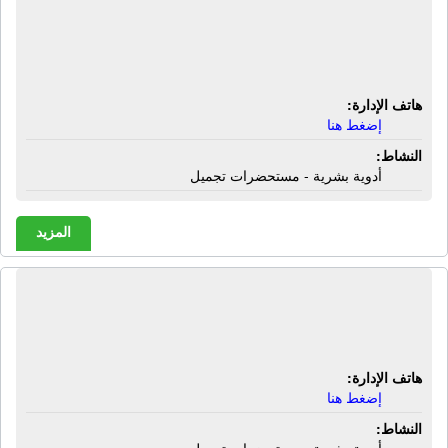
الصيدلية الحديثة رانيا محمد | شارع 23
يوليو - أمام مستشفى أسيوط العام -
أسيوط
هاتف الإدارة:
إضغط هنا
النشاط:
أدوية بشرية - مستحضرات تجميل
المزيد
الصيدلية الدولية | حى مبارك - عمارة 40
- أسيوط
هاتف الإدارة:
إضغط هنا
النشاط: