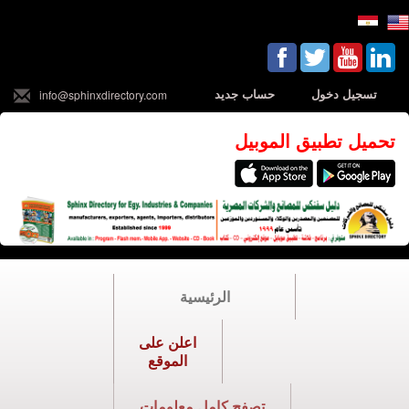
تسجيل دخول
حساب جديد
info@sphinxdirectory.com
تحميل تطبيق الموبيل
الرئيسية
اعلن على
الموقع
تصفح كامل معلومات