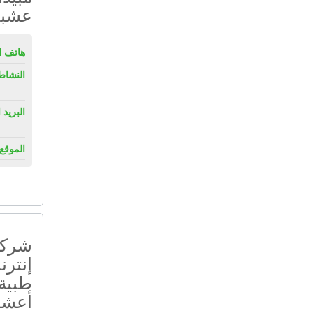
عشبي
هاتف ال
النشاط
البريد 
الموقع 
شركة
إنترن
طبية 
أعشاب