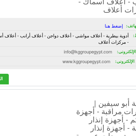
 - أعلاف أسماك -
ات أعلاف
هاتف:
إضغط هنا
:
أدوية بيطرية - أعلاف مواشى - أعلاف دواجن - أعلاف أرانب - أعلاف أ
- مركزات أعلاف
الإلكترونى:
info@kggroupegypt.com
الإلكترونى:
www.kggroupegypt.com
ال
أبو سيفين |
ات مراقبة - أجهزة
م - أجهزة إنذار
- أجهزة إنذار
 - توريدات عمومية