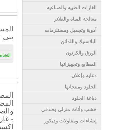
الغازات الطبية والصناعية
معالجة المياه والفلاتر
المس
أدوية وتجميل ومستلزمات
بنى 
البلاستيك واللدائن
الورق والكرتون
النشاط
المطابع وتجهيزاتها
دعاية وإعلان
الجلود ومنتجاتها
المص
دباغة الجلود
المص
والصن
خشب وأثاث منزلي وفندقي
- غاز
إنشاءات ومقاولات وديكور
أكسجي