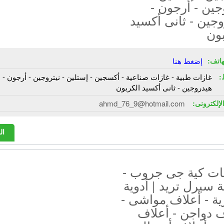
جين - أرجون -
جين - ثانى أكسيد
بون
هاتف:
إضغط هنا
:
غازات طبية - غازات صناعية - أكسجين - إستلين - نيتروجين - أرجون -
هيدروجين - ثانى أكسيد الكربون
الإلكترونى:
ahmd_76_9@hotmail.com
ال
ت كية جى جروب -
سيرل تريد | أدوية
ة - أعلاف مواشى -
 دواجن - أعلاف