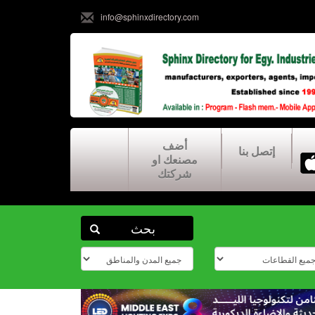
info@sphinxdirectory.com
أضف
إتصل بنا
مصنعك او
شركتك