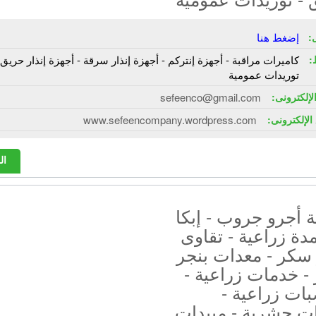
:
إضغط هنا
:
كاميرات مراقبة - أجهزة إنتركم - أجهزة إنذار سرقة - أجهزة إنذار حريق 
توريدات عمومية
الإلكترونى:
sefeenco@gmail.com
الإلكترونى:
www.sefeencompany.wordpress.com
ال
 أجرو جروب - إبكا
دة زراعية - تقاوى
 سكر - معدات بنجر
- خدمات زراعية -
ات زراعية -
ات حشرية - مبيدات