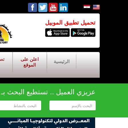
تحميل تطبيق الموبيل
اعلن على
تص
الرئيسية
الموقع
عزيزي العميل .. تستطيع البحث بـ أح