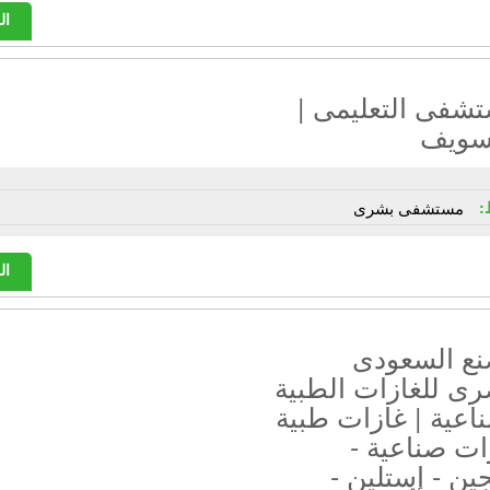
ال
تشفى التعليمى |
سويف
:
مستشفى بشرى
ال
نع السعودى
رى للغازات الطبية
اعية | غازات طبية
ات صناعية -
ن - إستلين -