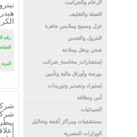
الرخام والجرانيت
نيترو
هيدرو
التعبئة والتغليف
الكر
غزل ونسيج وملابس جاهزة
البترول والتعدين
رقم ال
النشاط
شحن ونقل وملاحة
إستشارات_محاسبة_ضرائب
البريد 
بورصة وأوراق مالية وتأمين
إستيراد وتصدير وتوريدات
أمن ونظافة
شركا
الصيدليات
شركة 
بيطري
مستشفيات ومراكز أشعة وتحاليل
أعلاف
الوزارات المصرية