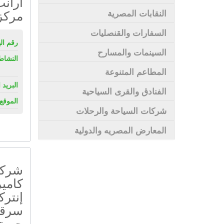
أرانب
مركز
النقابات المصرية
السفارات والقنصليات
رقم ال
السينمات والمسارح
النشاط
المطاعم المتنوعة
البريد 
الفنادق والقرى السياحية
الموقع 
شركات السياحة والرحلات
المعارض المصريه والدولية
شركة 
كامير
إنترك
سرقة 
حريق