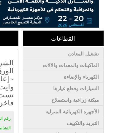
القطاعات
تشغيل المعادن
الشرك
الماكينات والمعدات والآلات
الورق
- إعا
الكهرباء والإضاءة
وايت 
السيارات وقطع غيارها
تست ل
ميكنة زراعية واستصلاح
فاخر
الأجهزة الكهربائية المنزلية
رقم ال
التبريد والتكييف
النشاط