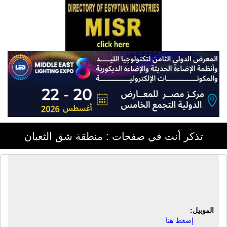
تذكر أنت في صفحات : منطقة شق الثعبان
الشركة المصرية الإيطالية | رخام - نشر
رخام
الموبيل:
إضغط هنا