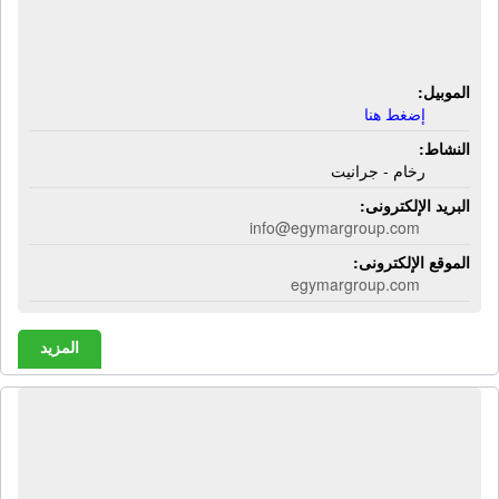
شركة إجيمار للرخام والجرانيت | رخام -
جرانيت
الموبيل:
إضغط هنا
النشاط:
رخام - جرانيت
البريد الإلكترونى:
info@egymargroup.com
الموقع الإلكترونى:
egymargroup.com
المزيد
شركة إى خدمه للخدمات البترولية | رخام
- جرانيت - تركيب رخام - تركيب جرانيت
- خدمات بترولية