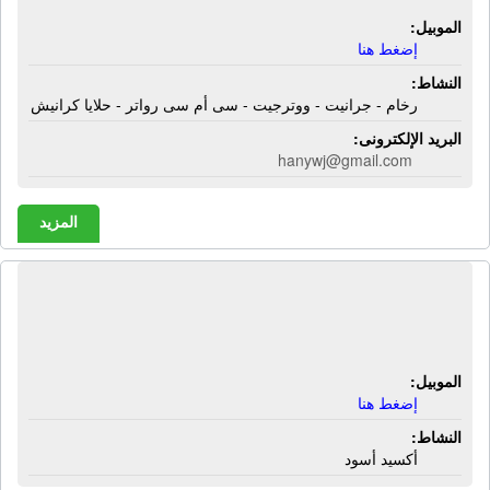
الموبيل:
إضغط هنا
النشاط:
رخام - جرانيت - ووترجيت - سى أم سى رواتر - حلايا كرانيش
البريد الإلكترونى:
hanywj@gmail.com
المزيد
شركة أكسيد العربى للأكاسيد | أكسيد
أسود
الموبيل:
إضغط هنا
النشاط:
أكسيد أسود