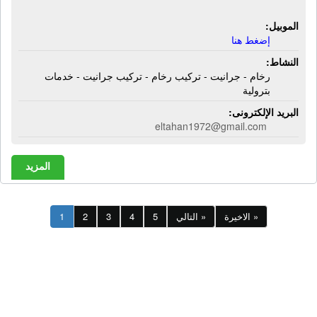
الموبيل:
إضغط هنا
النشاط:
رخام - جرانيت - تركيب رخام - تركيب جرانيت - خدمات
بترولية
البريد الإلكترونى:
eltahan1972@gmail.com
المزيد
الاخيرة »
التالي »
5
4
3
2
1