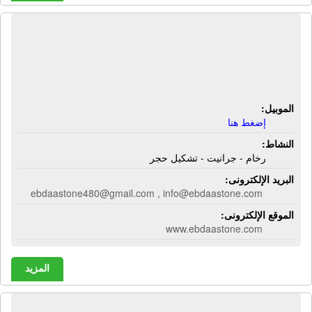
شركة إبداع لتشكيل الحجر والرخام
والجرانيت | رخام - جرانيت - تشكيل
حجر
الموبيل:
إضغط هنا
النشاط:
رخام - جرانيت - تشكيل حجر
البريد الإلكترونى:
ebdaastone480@gmail.com , info@ebdaastone.com
الموقع الإلكترونى:
www.ebdaastone.com
المزيد