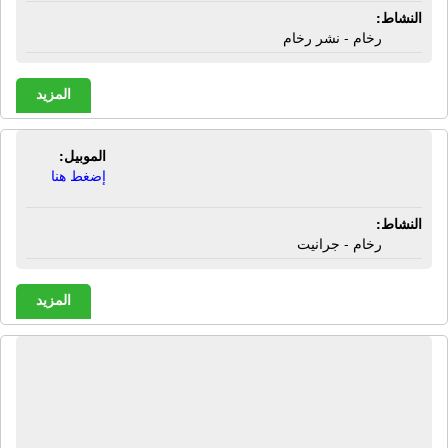
النشاط:
رخام - نشر رخام
المزيد
الموبيل:
شركة أبو العز | رخام - جرانيت
إضغط هنا
النشاط:
رخام - جرانيت
المزيد
شركة أرت فيجن | رخام - جرانيت -
ووترجيت - سى أم سى رواتر - حلايا
كرانيش