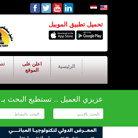
تحميل تطبيق الموبيل
اعلن على
تص
الرئيسية
الموقع
عزيزي العميل .. تستطيع البحث بـ أح