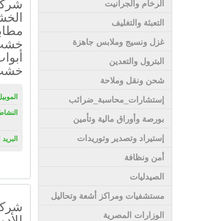
شركة 
الرخام والجرانيت
الخش
التعبئة والتغليف
مطاب
خشب 
غزل ونسيج وملابس جاهزة
أبوا
البترول والتعدين
خشب 
شحن ونقل وملاحة
الموبيل
إستشارات_محاسبة_ضرائب
النشاط
بورصة وأوراق مالية وتأمين
إستيراد وتصدير وتوريدات
البريد 
أمن ونظافة
الصيدليات
مستشفيات ومراكز أشعة وتحاليل
شركة 
الوزارات المصرية
للأدو