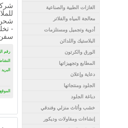
شركة 
الغازات الطبية والصناعية
للملا
معالجة المياه والفلاتر
شحن 
- تخل
أدوية وتجميل ومستلزمات
سفن
البلاستيك واللدائن
الورق والكرتون
رقم ال
النشاط
المطابع وتجهيزاتها
البريد 
دعاية وإعلان
الجلود ومنتجاتها
الموقع 
دباغة الجلود
خشب وأثاث منزلي وفندقي
إنشاءات ومقاولات وديكور