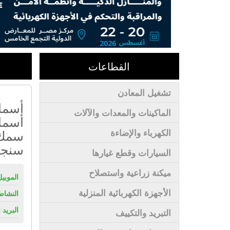
القطاعات
تشغيل المعادن
أسما
الماكينات والمعدات والآلات
أسما
سمك 
الكهرباء والإضاءة
سنجا
السيارات وقطع غيارها
ميكنة زراعية واستصلاح
الموبيل
الأجهزة الكهربائية المنزلية
النشاط
البريد 
التبريد والتكييف