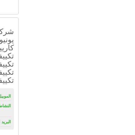
شركة 
يونيو
كاريي
تكيي
تكييف
تكييف
تكيي
الموبيل
النشاط
البريد 