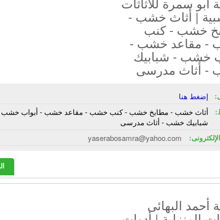
أبو سمرة للأثاثات
بية | أثاث خشب -
خ خشب - كنب
- مقاعد خشب -
ب خشب - شبابيك
- أثاث مدرسى
:
إضغط هنا
:
أثاث خشب - مطابخ خشب - كنب خشب - مقاعد خشب - أبواب خشب -
شبابيك خشب - أثاث مدرسى
الإلكترونى:
yaserabosamra@yahoo.com
ال
أحمد البهائى
ات المنزلية | أدوات