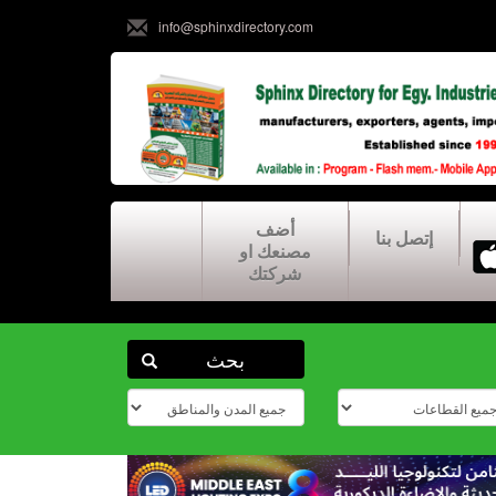
info@sphinxdirectory.com
أضف
إتصل بنا
مصنعك او
شركتك