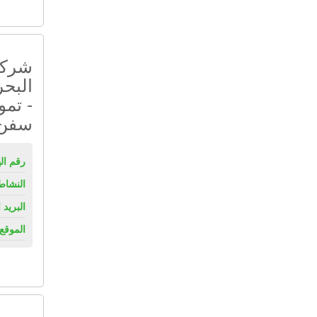
شركة
البحر
- تمو
سفن
رقم ال
النشاط
البريد 
الموقع 