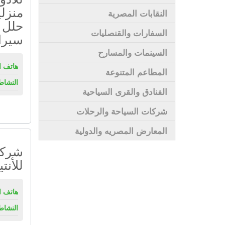
منزلي
النقابات المصرية
حلل 
السفارات والقنصليات
سيرا
السينمات والمسارح
هاتف ال
المطاعم المتنوعة
النشاط
الفنادق والقرى السياحية
شركات السياحة والرحلات
المعارض المصريه والدولية
شركة
للأنت
هاتف ال
النشاط