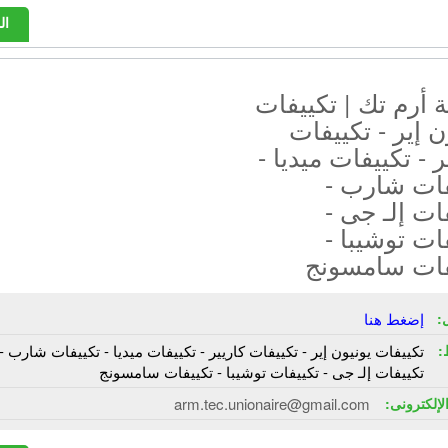
ال
أرم تك | تكييفات
ن إير - تكييفات
ر - تكييفات ميديا -
فات شارب -
ات إلـ جى -
ات توشيبا -
فات سامسونج
:
إضغط هنا
:
تكييفات يونيون إير - تكييفات كاريير - تكييفات ميديا - تكييفات شارب -
تكييفات إلـ جى - تكييفات توشيبا - تكييفات سامسونج
الإلكترونى:
arm.tec.unionaire@gmail.com