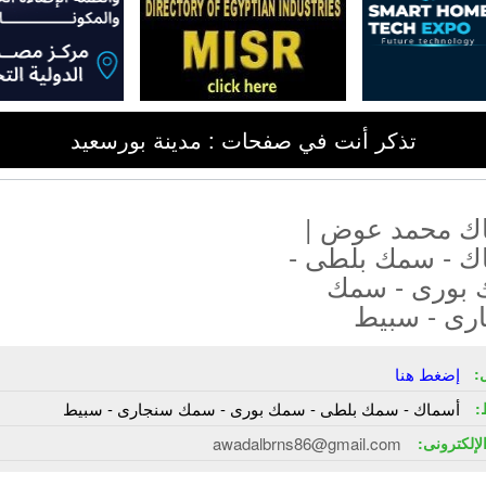
تذكر أنت في صفحات : مدينة بورسعيد
ك محمد عوض |
ك - سمك بلطى -
بورى - سمك
رى - سبيط
:
إضغط هنا
:
أسماك - سمك بلطى - سمك بورى - سمك سنجارى - سبيط
الإلكترونى:
awadalbrns86@gmail.com