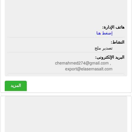
شركة العاصمة جروب لتصدير الملح |
تصدير ملح
هاتف الإدارة:
إضغط هنا
النشاط:
تصدير ملح
البريد الإلكترونى:
chemahmed274@gmail.com ,
export@elasemasalt.com
المزيد
شركة الفيروز لإستخلاص النباتات الطبية
والزيوت | زيت زيتون - عسل نحل -
أعشاب طبية