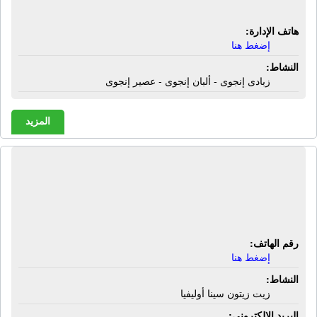
إنجوى
هاتف الإدارة:
إضغط هنا
النشاط:
زبادى إنجوى - ألبان إنجوى - عصير إنجوى
المزيد
شركة سينا الدولية للصناعات الغذائية
والإستثمار الزراعى | زيت زيتون سينا
أوليفيا
رقم الهاتف:
إضغط هنا
النشاط:
زيت زيتون سينا أوليفيا
البريد الإلكترونى: