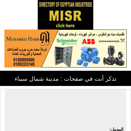
تذكر أنت في صفحات : مدينة شمال سيناء
شركة أريكة للستائر والمفروشات |
ستائر - مفروشات - مفارش أنترية -
مفارش ركنات - ملايات
الموبيل: