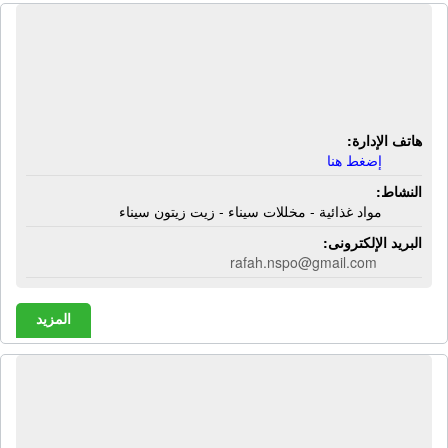
شركة الوطنية للصناعات الغذائية - رفح |
مواد غذائية - مخللات سيناء - زيت زيتون
سيناء
هاتف الإدارة:
إضغط هنا
النشاط:
مواد غذائية - مخللات سيناء - زيت زيتون سيناء
البريد الإلكترونى:
rafah.nspo@gmail.com
المزيد
شركة حمدى فراج للتجارة والتوكيلات |
زبادى إنجوى - ألبان إنجوى - عصير