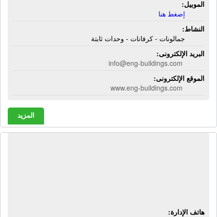
الموبيل:
إضغط هنا
النشاط:
جمالونات - كرفانات - وحدات ثابتة
البريد الإلكترونى:
info@eng-buildings.com
الموقع الإلكترونى:
www.eng-buildings.com
المزيد
المركز الإستشارى المصرى | محاسب
قانونى - إستشارات ضرائب - إستشارات
قانونية - خبراء ضرائب - إستشاريون
مثمنون
هاتف الإدارة: