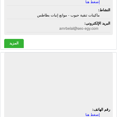
إضغط هنا
النشاط:
ماكينات تنقية حبوب - موانع إنبات بطاطس
البريد الإلكترونى:
amrbelal@seo-egy.com
المزيد
حلوانى الصردى | حلويات شرقية -
حلويات غربية - مخبوزات - كنافة - صوابع
زينب - هريسة - بسيمة - جلاش
بالمكسرات - بقلاوة - كحك بالملبن -
كحك بسكر - بيتى فور - بسكويت -
كرواسون - بيتزا
رقم الهاتف:
إضغط هنا