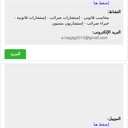
إضغط هنا
النشاط:
محاسب قانونى - إستشارات ضرائب - إستشارات قانونية -
خبراء ضرائب - إستشاريون مثمنون
البريد الإلكترونى:
a.hagag2010@gmail.com
المزيد
المركز التخصصى للعلاج الطبيعى ورسم
الأعصاب والعضلات | أبو المطامير
التخصصى - شارع الثانوى - حوش عيسى
- شارع عطارة الخير - بجوار مستشفى
دار الشفاء - البحيرة
الموبيل:
إضغط هنا