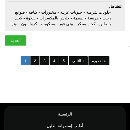
النشاط:
حلويات شرقية - حلويات غربية - مخبوزات - كنافة - صوابع
زينب - هريسة - بسيمة - جلاش بالمكسرات - بقلاوة - كحك
بالملبن - كحك بسكر - بيتى فور - بسكويت - كرواسون - بيتزا
المزيد
الاخيرة »
التالي »
5
4
3
2
1
الرئيسية
أطلب إسطوانة الدليل