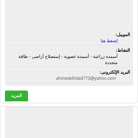
الشركة المتكاملة الزراعية البيئية |
أسمدة زراعية - أسمدة عضوية -
إستصلاح أراضى - طاقة متجددة
الموبيل:
إضغط هنا
النشاط:
أسمدة زراعية - أسمدة عضوية - إستصلاح أراضى - طاقة
متجددة
البريد الإلكترونى:
ahmedelhdad773@yahoo.com
المزيد
الشركة الهندسية للسخانات الصناعية |
سخانات ميكا - سخانات سيراميك -
سخانات سوائل - سخانات هوائية -