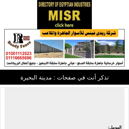
تذكر أنت في صفحات : مدينة البحيرة
الشركة الحديثة للدواجن | أدوية بيطرية -
إنتاج داجنى - أعلاف حيوانية - مستلزمات
مزارع - كتاكيت
الموبيل: