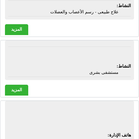
النشاط:
علاج طبيعى - رسم الأعصاب والعضلات
المزيد
المستشفى الأميرى | شبراخيت - البحيرة
النشاط:
مستشفى بشرى
المزيد
المكتب العلمى الهندسى | ماكينات تنقية
حبوب - موانع إنبات بطاطس
هاتف الإدارة: