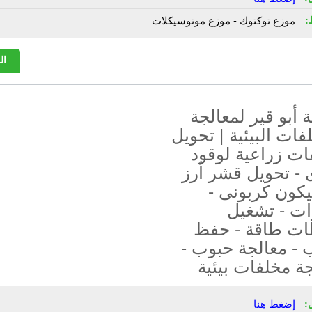
:
موزع توكتوك - موزع موتوسيكلات
ال
أبو قير لمعالجة
فات البيئية | تحويل
ات زراعية لوقود
 - تحويل قشر أرز
كون كربونى -
ات - تشغيل
ت طاقة - حفظ
 - معالجة حبوب -
ة مخلفات بيئية
:
إضغط هنا