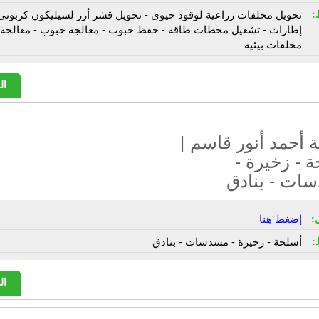
:
تحويل مخلفات زراعية لوقود حيوى - تحويل قشر أرز لسيليكون كربونى 
إطارات - تشغيل محطات طاقة - حفظ حبوب - معالجة حبوب - معالجة
مخلفات بيئية
ال
أحمد أنور قاسم |
 - زخيرة -
ات - بنادق
:
إضغط هنا
:
أسلحة - زخيرة - مسدسات - بنادق
ال