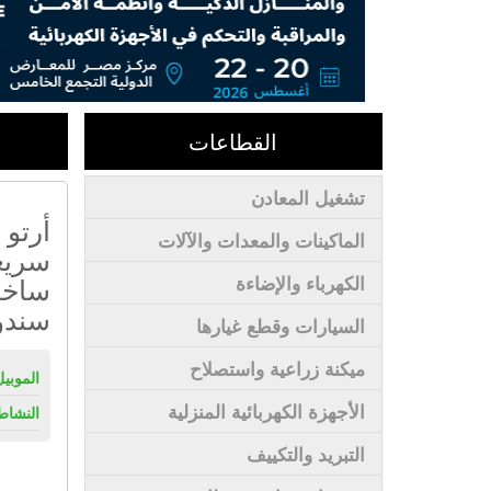
القطاعات
تشغيل المعادن
أرتو 
الماكينات والمعدات والآلات
سريع
ساخن
الكهرباء والإضاءة
سندو
السيارات وقطع غيارها
ميكنة زراعية واستصلاح
الموبيل
الأجهزة الكهربائية المنزلية
النشاط
التبريد والتكييف