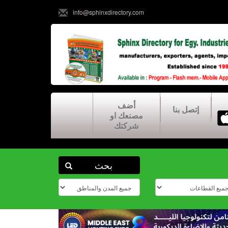
info@sphinxdirectory.com
أضف
إتصل بنا
مصنعك او
شركتك