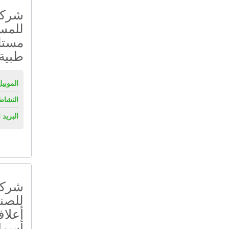
شركة
للمست
مستل
طبية
الموبيل
النشاط
البريد 
شركة 
للصنا
أعلاف
أسما