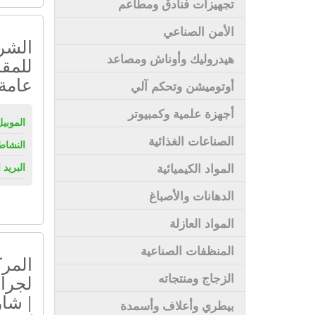
تجهيزات فنادق ومطاعم
الأمن الصناعي
الشرك
هيدروليك وأوناش ومصاعد
للمقا
عامة
أوتوميشن وتحكم آلي
أجهزة علمية وكمبيوتر
الموبيل
الصناعات الغذائية
النشاط
المواد الكيميائية
البريد 
الدهانات والأصباغ
المواد العازلة
المنظفات الصناعية
المر
الزجاج ومنتجاته
لجراح
| شا
بيطري وأعلاف وأسمدة