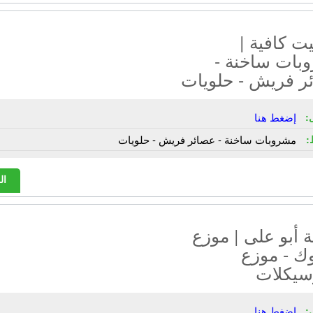
ت كافية |
بات ساخنة -
ر فريش - حلويات
:
إضغط هنا
:
مشروبات ساخنة - عصائر فريش - حلويات
ال
أبو على | موزع
ك - موزع
سيكلات
:
إضغط هنا