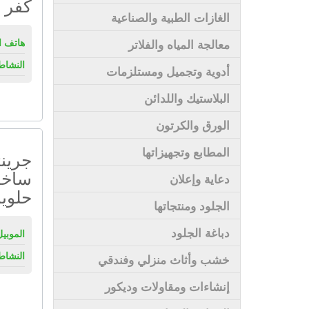
كفر 
الغازات الطبية والصناعية
هاتف ال
معالجة المياه والفلاتر
النشاط
أدوية وتجميل ومستلزمات
البلاستيك واللدائن
الورق والكرتون
المطابع وتجهيزاتها
جرينت
ساخن
دعاية وإعلان
حلوي
الجلود ومنتجاتها
دباغة الجلود
الموبيل
النشاط
خشب وأثاث منزلي وفندقي
إنشاءات ومقاولات وديكور