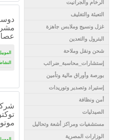
الرخام والجرانيت
التعبئة والتغليف
دوسي
مشرو
غزل ونسيج وملابس جاهزة
عصائ
البترول والتعدين
شحن ونقل وملاحة
الموبيل
إستشارات_محاسبة_ضرائب
النشاط
بورصة وأوراق مالية وتأمين
إستيراد وتصدير وتوريدات
أمن ونظافة
شركة 
الصيدليات
توكتو
موتو
مستشفيات ومراكز أشعة وتحاليل
الوزارات المصرية
الموبيل