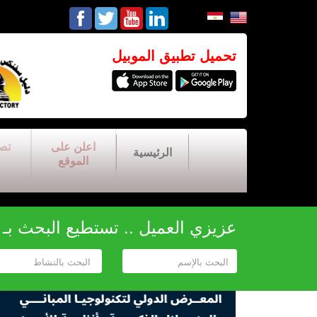
تحميل تطبيق الموبيل
اعلن على
تص
الرئيسية
الموقع
عزيزي العميل .. تستطيع البحث بـ أح