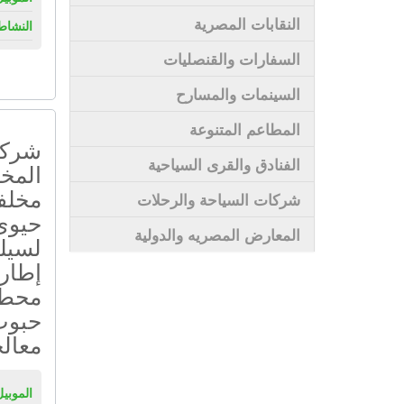
النقابات المصرية
النشاط
السفارات والقنصليات
السينمات والمسارح
المطاعم المتنوعة
شركة 
الفنادق والقرى السياحية
المخل
مخلف
شركات السياحة والرحلات
حيوى
المعارض المصريه والدولية
لسيلي
إطار
محطا
حبوب
معالج
الموبيل