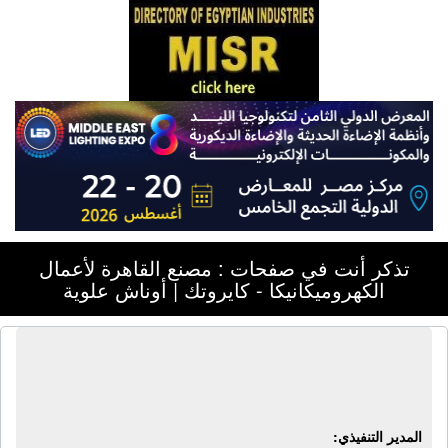
تذكر أنت في صفحات : مصنع القاهرة لأعمال
الكهروميكانيكا - كايروتك | أوناش علوية
مصنع القاهرة لأعمال الكهروميكانيكا -
كايروتك | أوناش علوية
المدير التنفيذي: