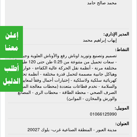
محمد صالح حامد
المدير الإداري:
إيهاب إبراهيم محمد
النشاط:
تصميم وتصنيع وتوريد اوناش رفع والأوناش العلوية وجيب كرين
- سعات تحميل من متنوعة من 0.25 طن حتى 120 طن - أبعاد
مختلفة مرنة - أنظمة نقل الحركة عالية الكفاءة - عوارض
وهياكل جانبية مصممة لتحمل قدرة مختلفة - أنظمة تحكم
كهربائية سلكية ولاسلكية - إختبارات أحمال وفقاً لمعايير الأمن
والسلامة - نخدم قطاعات متعددة (محطات معالجة المياه
الصرف الصحي - محطة الطاقة - محطات الرى - المصانع
والورش والمخازن - الموانئ)
الموبيل:
01066125990
العنوان:
مدينة العبور - المنطقة الصناعية غرب- بلوك 20027