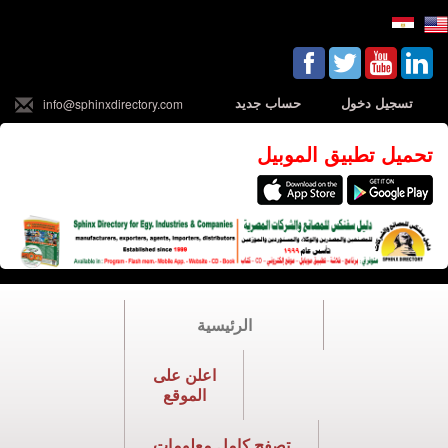
تسجيل دخول
حساب جديد
info@sphinxdirectory.com
تحميل تطبيق الموبيل
الرئيسية
اعلن على
الموقع
تصفح كامل معلومات