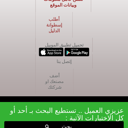
وبيانات الموقع
أطلب
إسطوانة
الدليل
تحميل تطبيق الموبيل
إتصل بنا
أضف
مصنعك او
شركتك
عزيزي العميل .. تستطيع البحث بـ أحد أو
كل الإختيارات الآتية :